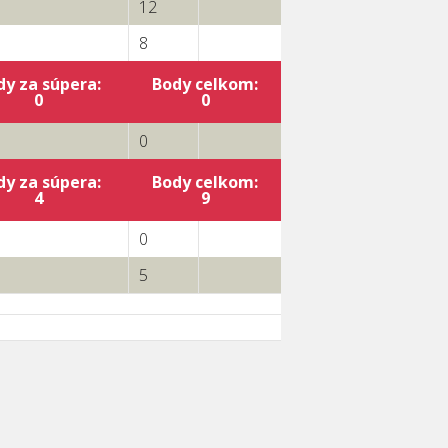
12
8
dy za súpera:
Body celkom:
0
0
0
dy za súpera:
Body celkom:
4
9
0
5