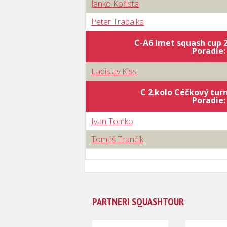
Janko Kořista
Peter Trabalka
C-A6 Imet squash cup 2
Poradie
Ladislav Kiss
C 2.kolo Céčkový turn
Poradie
Ivan Tomko
Tomáš Trančík
PARTNERI SQUASHTOUR