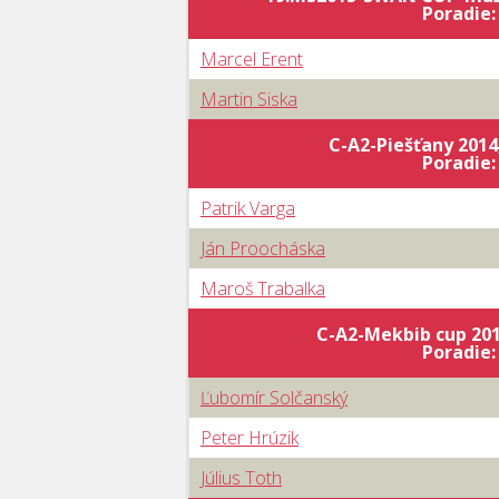
Poradie
Marcel Erent
Martin Siska
C-A2-Piešťany 2014,
Poradie
Patrik Varga
Ján Proocháska
Maroš Trabalka
C-A2-Mekbib cup 2012
Poradie
Ľubomír Solčanský
Peter Hrúzik
Július Toth