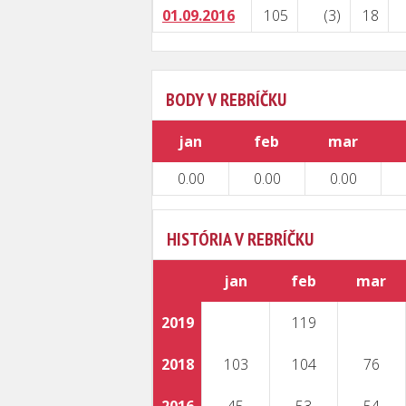
01.09.2016
105
(3)
18
BODY V REBRÍČKU
jan
feb
mar
0.00
0.00
0.00
HISTÓRIA V REBRÍČKU
jan
feb
mar
2019
119
2018
103
104
76