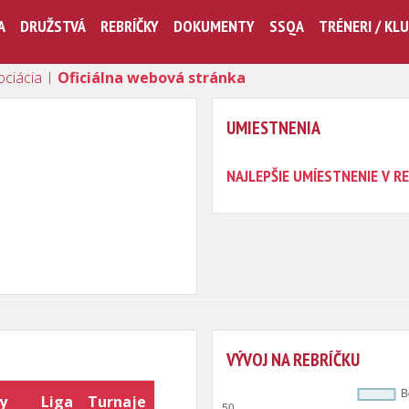
A
DRUŽSTVÁ
REBRÍČKY
DOKUMENTY
SSQA
TRÉNERI / KL
ociácia |
Oficiálna webová stránka
UMIESTNENIA
NAJLEPŠIE UMÍESTNENIE V RE
VÝVOJ NA REBRÍČKU
y
Liga
Turnaje