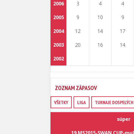
2006
3
4
4
2005
9
10
9
2004
12
14
17
2003
20
16
14
2002
ZOZNAM ZÁPASOV
VŠETKY
LIGA
TURNAJE DOSPELÝCH 
súper
19.MS2015-SWAN CUP-muži-