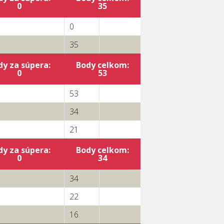
0
35
0
35
dy za súpera:
Body celkom:
0
53
53
34
21
dy za súpera:
Body celkom:
0
34
34
22
16