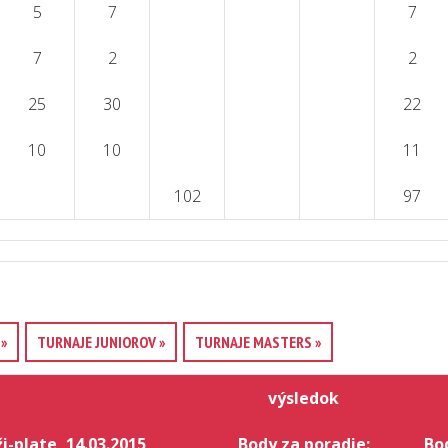
5
7
7
7
2
2
25
30
22
10
10
11
102
97
»
TURNAJE JUNIOROV »
TURNAJE MASTERS »
výsledok
plate, 14.03.2015
Body za poradie:
Bo