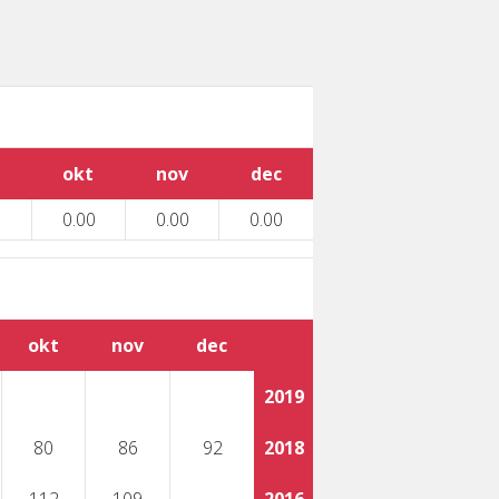
okt
nov
dec
0.00
0.00
0.00
okt
nov
dec
2019
80
86
92
2018