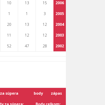
10
13
15
2006
1
1
3
2005
20
13
12
2004
11
12
12
2003
52
47
28
2002
za súpera
body
zápas
dy za súpera:
Body celkom: