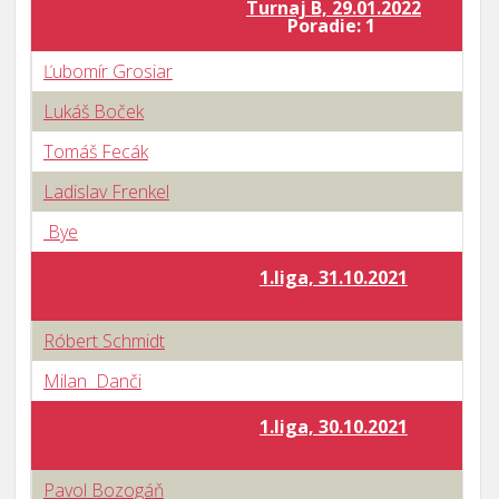
Turnaj B, 29.01.2022
Poradie: 1
Ľubomír Grosiar
Lukáš Boček
Tomáš Fecák
Ladislav Frenkel
Bye
1.liga, 31.10.2021
Róbert Schmidt
Milan Danči
1.liga, 30.10.2021
Pavol Bozogáň