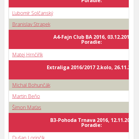
Poradie:
Ľubomír Solčanský
Branislav Strapek
A4-Fajn Club BA 2016, 03.12.2016
Poradie:
Matej Hrnčiřík
Extraliga 2016/2017 2.kolo, 26.11.2016
Michal Bohunčák
Martin Beňo
Šimon Maťas
B3-Pohoda Trnava 2016, 12.11.2016
Poradie:
Dušan Lorinčík