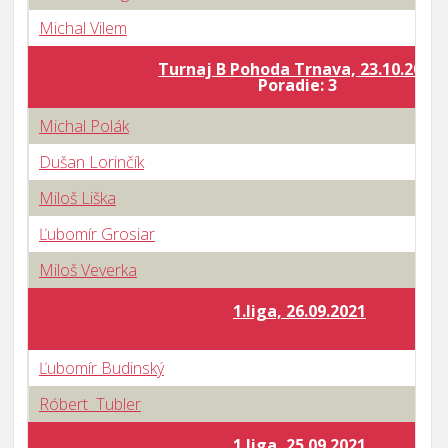
Michal Vilem
Turnaj B Pohoda Trnava, 23.10.2021
Poradie: 3
Michal Polák
Dušan Lorinčík
Miloš Liška
Ľubomír Grosiar
Miloš Veverka
1.liga, 26.09.2021
Ľubomír Budinský
Róbert Tubler
1.liga, 25.09.2021