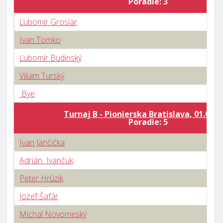
Poradie: 3
Ľubomír Grosiar
Ivan Tomko
Ľubomír Budinský
Viliam Turský
Bye
Turnaj B - Pionierska Bratislava, 01.06.2
Poradie: 5
Ivan Jančička
Adrián Ivančuk
Peter Hrúzik
Jozef Šafár
Michal Novomeský