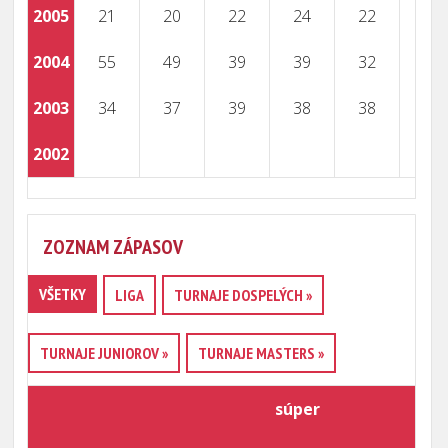
2005
21
20
22
24
22
2004
55
49
39
39
32
2003
34
37
39
38
38
2002
59
ZOZNAM ZÁPASOV
VŠETKY
LIGA
TURNAJE DOSPELÝCH »
TURNAJE JUNIOROV »
TURNAJE MASTERS »
súper