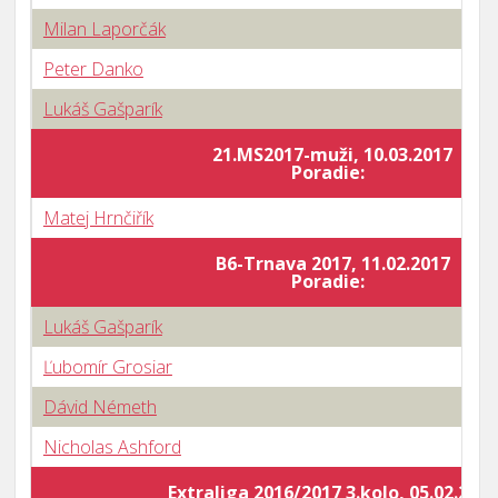
Milan Laporčák
Peter Danko
Lukáš Gašparík
21.MS2017-muži, 10.03.2017
Poradie:
Matej Hrnčiřík
B6-Trnava 2017, 11.02.2017
Poradie:
Lukáš Gašparík
Ľubomír Grosiar
Dávid Németh
Nicholas Ashford
Extraliga 2016/2017 3.kolo, 05.02.2017