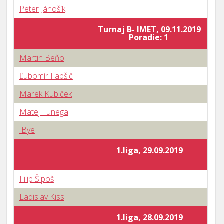
Peter Jánošík
Turnaj B- IMET, 09.11.2019
Poradie: 1
Martin Beňo
Ľubomír Fabšič
Marek Kubiček
Matej Tunega
Bye
1.liga, 29.09.2019
Filip Šipoš
Ladislav Kiss
1.liga, 28.09.2019