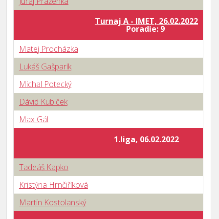
Juraj Praženka
Turnaj A - IMET, 26.02.2022
Poradie: 9
Matej Procházka
Lukáš Gašparík
Michal Potecký
Dávid Kubiček
Max Gál
1.liga, 06.02.2022
Tadeáš Kapko
Kristýna Hrnčiříková
Martin Kostolanský