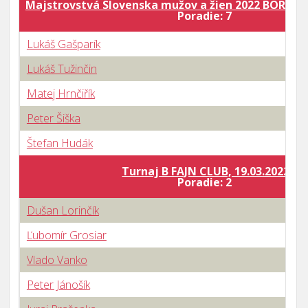
Majstrovstvá Slovenska mužov a žien 2022 BORY MA
Poradie: 7
Lukáš Gašparík
Lukáš Tužinčin
Matej Hrnčiřík
Peter Šiška
Štefan Hudák
Turnaj B FAJN CLUB, 19.03.2022
Poradie: 2
Dušan Lorinčík
Ľubomír Grosiar
Vlado Vanko
Peter Jánošík