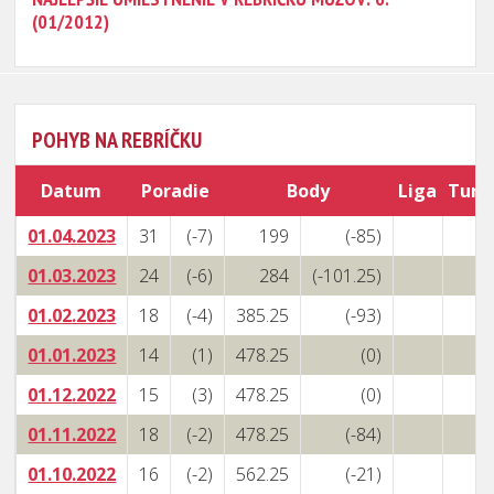
(01/2012)
POHYB NA REBRÍČKU
Datum
Poradie
Body
Liga
Turn
01.04.2023
31
(-7)
199
(-85)
01.03.2023
24
(-6)
284
(-101.25)
01.02.2023
18
(-4)
385.25
(-93)
01.01.2023
14
(1)
478.25
(0)
01.12.2022
15
(3)
478.25
(0)
01.11.2022
18
(-2)
478.25
(-84)
01.10.2022
16
(-2)
562.25
(-21)