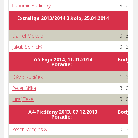
Ľubomír Budinský
3 : 2
Extraliga 2013/2014 3.kolo, 25.01.2014
Daniel Mekbib
0 : 3
Jakub Solnický
0 : 3
A5-Fajn 2014, 11.01.2014
Body za 
Poradie:
6
Dávid Kubiček
1 : 3
Peter Šiška
3 : 0
Juraj Tekel
3 : 0
A4-Piešťany 2013, 07.12.2013
Body za 
Poradie:
7
Peter Kviečinský
0 : 3