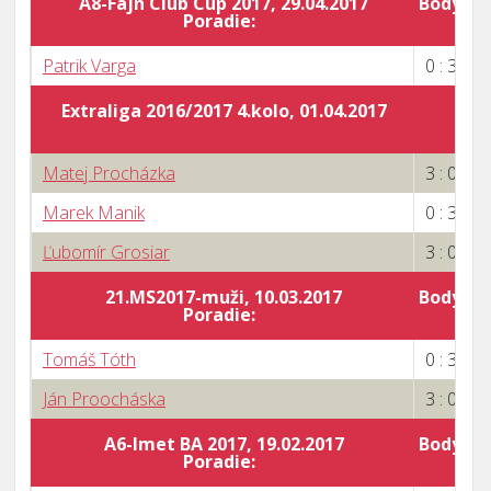
A8-Fajn Club Cup 2017, 29.04.2017
Body za 
Poradie:
Patrik Varga
0 : 3
Extraliga 2016/2017 4.kolo, 01.04.2017
Matej Procházka
3 : 0
Marek Manik
0 : 3
Ľubomír Grosiar
3 : 0
21.MS2017-muži, 10.03.2017
Body za 
Poradie:
1
Tomáš Tóth
0 : 3
Ján Proocháska
3 : 0
A6-Imet BA 2017, 19.02.2017
Body za 
Poradie:
5