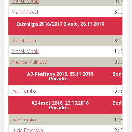
Marek Manik
0 : 3
Martin Pacal
3 : 0
Extraliga 2016/2017 2.kolo, 26.11.2016
Marek Gula
3 : 0
Marek Manik
1 : 3
Andrea Malinová
3 : 0
A3-Piešťany 2016, 05.11.2016
Body za 
Poradie:
Ivan Tomko
0 : 3
A2-Imet 2016, 23.10.2016
Body za 
Poradie:
4
Ivan Tomko
1 : 3
Lucia Eckerova
3 : 0