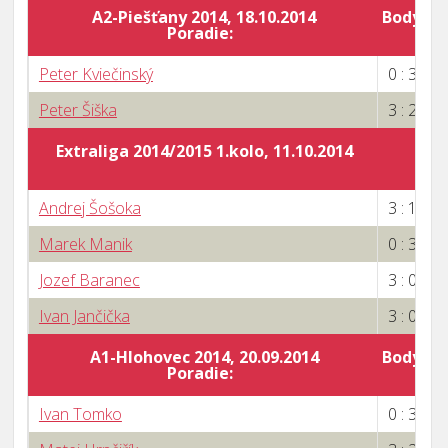
A2-Piešťany 2014, 18.10.2014
Body za 
Poradie:
7
Peter Kviečinský
0 : 3
Peter Šiška
3 : 2
Extraliga 2014/2015 1.kolo, 11.10.2014
Andrej Šošoka
3 : 1
Marek Manik
0 : 3
Jozef Baranec
3 : 0
Ivan Jančička
3 : 0
A1-Hlohovec 2014, 20.09.2014
Body za 
Poradie:
5
Ivan Tomko
0 : 3