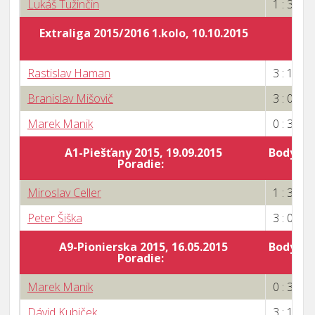
Lukáš Tužinčin
1 : 3
Extraliga 2015/2016 1.kolo, 10.10.2015
Rastislav Haman
3 : 1
Branislav Mišovič
3 : 0
Marek Manik
0 : 3
A1-Piešťany 2015, 19.09.2015
Body za 
Poradie:
6
Miroslav Celler
1 : 3
Peter Šiška
3 : 0
A9-Pionierska 2015, 16.05.2015
Body za 
Poradie:
6
Marek Manik
0 : 3
Dávid Kubiček
3 : 1