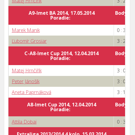
Matej Hrnčiřík
3 : 2
A9-Imet BA 2014, 17.05.2014
Body za 
Poradie:
3
Marek Manik
0 : 3
Ľubomír Grosiar
3 : 2
C-A8-Imet Cup 2014, 12.04.2014
Body za 
Poradie:
5
Matej Hrnčiřík
3 : 0
Peter Jánošík
3 : 0
Aneta Paprnáková
3 : 1
A8-Imet Cup 2014, 12.04.2014
Body za 
Poradie:
Attila Dobai
0 : 3
Extraliga 2013/2014 4.kolo, 15.03.2014