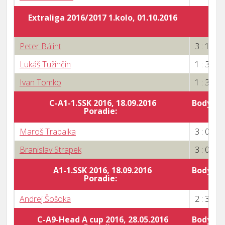
Extraliga 2016/2017 1.kolo, 01.10.2016
Peter Bálint
3 : 1
Lukáš Tužinčin
1 : 3
Ivan Tomko
1 : 3
C-A1-1.SSK 2016, 18.09.2016
Body za 
Poradie:
5
Maroš Trabalka
3 : 0
Branislav Strapek
3 : 0
A1-1.SSK 2016, 18.09.2016
Body za 
Poradie:
Andrej Šošoka
2 : 3
C-A9-Head A cup 2016, 28.05.2016
Body za 