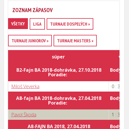
ZOZNAM ZÁPASOV
VŠETKY
LIGA
TURNAJE DOSPELÝCH »
TURNAJE JUNIOROV »
TURNAJE MASTERS »
súper
výsl
B2-Fajn BA 2018-dohrávka, 27.10.2018
Body za 
Poradie:
Miloš Veverka
0 : 3
A8-fajn BA 2018-dohravka, 27.04.2018
Body za 
Poradie:
Pavol Škoda
1 : 3
A8-FAJN BA 2018, 27.04.2018
Body za 