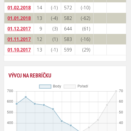
01.02.2018
14
(-1)
572
(-10)
01.01.2018
13
(-4)
582
(-62)
01.12.2017
9
(3)
644
(61)
01.11.2017
12
(1)
583
(-16)
01.10.2017
13
(-1)
599
(29)
VÝVOJ NA REBRÍČKU