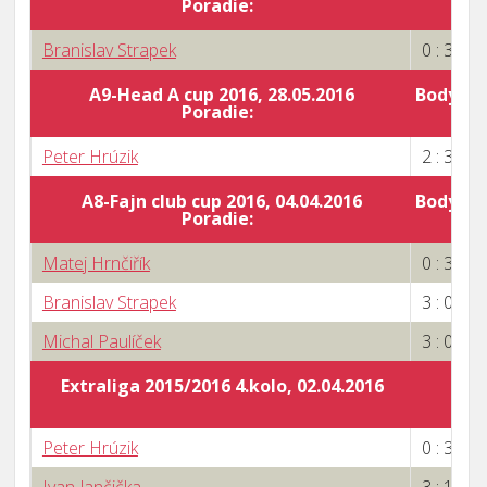
Poradie:
Branislav Strapek
0 : 3
A9-Head A cup 2016, 28.05.2016
Body za 
Poradie:
Peter Hrúzik
2 : 3
A8-Fajn club cup 2016, 04.04.2016
Body za 
Poradie:
6
Matej Hrnčiřík
0 : 3
Branislav Strapek
3 : 0
Michal Paulíček
3 : 0
Extraliga 2015/2016 4.kolo, 02.04.2016
Peter Hrúzik
0 : 3