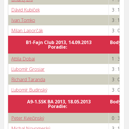
Dávid Kubiček
3 : 1
Ivan Tomko
3 : 1
Milan Laporčák
3 : 0
B1-Fajn Club 2013, 14.09.2013
Body za 
Poradie:
2
Attila Dobai
1 : 3
Ľubomír Grosiar
3 : 1
Richard Taranda
3 : 0
Ľubomír Budinský
3 : 0
A9-1.SSK BA 2013, 18.05.2013
Body za 
Poradie:
4
Peter Kviečinský
0 : 3
Michal Novomeský
3 : 1