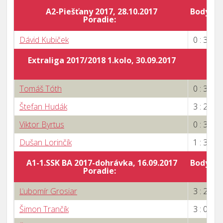
A2-Piešťany 2017, 28.10.2017
Body za 
Poradie:
Dávid Kubiček
0 : 3
Extraliga 2017/2018 1.kolo, 30.09.2017
Tomáš Tóth
0 : 3
Štefan Hudák
3 : 2
Viktor Byrtus
0 : 3
Dušan Lorinčík
1 : 3
A1-1.SSK BA 2017-dohrávka, 16.09.2017
Body za 
Poradie:
Ľubomír Grosiar
3 : 2
Šimon Trančík
3 : 0