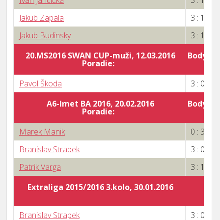
Ivan Jančička
3 : 1
Jakub Zapala
3 : 1
Jakub Budinsky
3 : 1
20.MS2016 SWAN CUP-muži, 12.03.2016
Body za 
Poradie:
1
Pavol Škoda
3 : 0
A6-Imet BA 2016, 20.02.2016
Body za 
Poradie:
6
Marek Manik
0 : 3
Branislav Strapek
3 : 0
Patrik Varga
3 : 1
Extraliga 2015/2016 3.kolo, 30.01.2016
Branislav Strapek
3 : 0