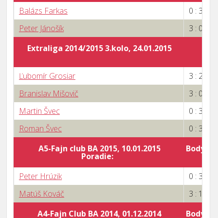
Balázs Farkas
0 : 3
Peter Jánošík
3 : 0
Extraliga 2014/2015 3.kolo, 24.01.2015
Ľubomír Grosiar
3 : 2
Branislav Mišovič
3 : 0
Martin Švec
0 : 3
Roman Švec
0 : 3
A5-Fajn club BA 2015, 10.01.2015
Body za 
Poradie:
5
Peter Hrúzik
0 : 3
Matúš Kováč
3 : 1
A4-Fajn Club BA 2014, 01.12.2014
Body za 