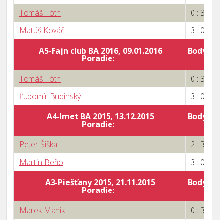
Tomáš Tóth
0 : 3
Matúš Kováč
3 : 0
A5-Fajn club BA 2016, 09.01.2016
Body za 
Poradie:
7
Tomáš Tóth
0 : 3
Ľubomír Budinský
3 : 0
A4-Imet BA 2015, 13.12.2015
Body za 
Poradie:
5
Peter Šiška
2 : 3
Martin Beňo
3 : 0
A3-Piešťany 2015, 21.11.2015
Body za 
Poradie:
6
Marek Manik
0 : 3