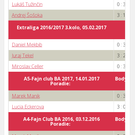
Lukáš Tužinčin
0 : 3
Andrej Šošoka
3 : 1
Extraliga 2016/2017 3.kolo, 05.02.2017
Daniel Mekbib
0 : 3
Juraj Tekel
3 : 2
Miroslav Celler
0 : 3
A5-Fajn club BA 2017, 14.01.2017
Body za 
Poradie:
4
Marek Manik
0 : 3
Lucia Eckerova
3 : 0
A4-Fajn Club BA 2016, 03.12.2016
Body za 
Poradie:
5