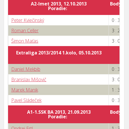
A2-Imet 2013, 12.10.2013
Body za 
Poradie:
6
Peter Kviečinský
0 : 3
Roman Celler
3 : 2
Šimon Maťas
3 : 0
Extraliga 2013/2014 1.kolo, 05.10.2013
Daniel Mekbib
0 : 3
Branislav Mišovič
3 : 0
Marek Manik
1 : 3
Pavel Sládeček
0 : 3
A1-1.SSK BA 2013, 21.09.2013
Body za 
Poradie:
9
Ondrej Ertl
1 : 3