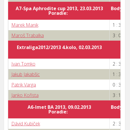
A7-Spa Aphrodite cup 2013, 23.03.2013
Body za 
Poradie:
5
Marek Manik
1 : 3
Maroš Trabalka
3 : 0
Extraliga2012/2013 4.kolo, 02.03.2013
Ivan Tomko
2 : 3
Jakub Jakabšic
1 : 3
Patrik Varga
0 : 3
Janko Kořista
3 : 1
A6-Imet BA 2013, 09.02.2013
Body za 
Poradie:
4
Dávid Kubiček
2 : 3