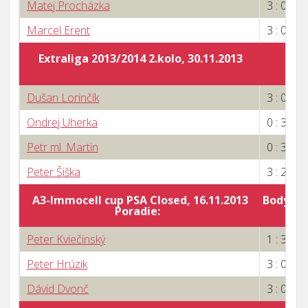
Matej Procházka
3 : 0
Marcel Erent
3 : 0
Extraliga 2013/2014 2.kolo, 30.11.2013
Dušan Lorinčík
3 : 0
Ondrej Uherka
0 : 3
Petr ml. Martin
0 : 3
Peter Šiška
3 : 2
A3-Immocell cup PSA Closed, 16.11.2013
Body za 
Poradie:
7
Peter Kviečinský
1 : 3
Peter Hrúzik
3 : 0
Dávid Dvonč
3 : 0