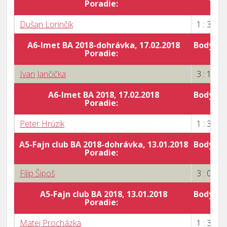
Poradie:
Dušan Lorinčík
1 : 3
A6-Imet BA 2018-dohrávka, 17.02.2018
Body za 
Poradie:
Ivan Jančička
3 : 1
A6-Imet BA 2018, 17.02.2018
Body za 
Poradie:
Peter Hrúzik
1 : 3
A5-Fajn club BA 2018-dohrávka, 13.01.2018
Body za 
Poradie:
Filip Šipoš
3 : 0
A5-Fajn club BA 2018, 13.01.2018
Body za 
Poradie:
Matej Procházka
1 : 3