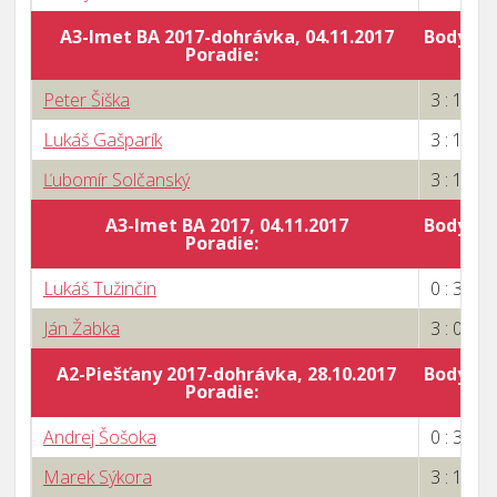
A3-Imet BA 2017-dohrávka, 04.11.2017
Body za 
Poradie:
Peter Šiška
3 : 1
Lukáš Gašparík
3 : 1
Ľubomír Solčanský
3 : 1
A3-Imet BA 2017, 04.11.2017
Body za 
Poradie:
5
Lukáš Tužinčin
0 : 3
Ján Žabka
3 : 0
A2-Piešťany 2017-dohrávka, 28.10.2017
Body za 
Poradie:
Andrej Šošoka
0 : 3
Marek Sýkora
3 : 1