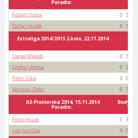
Poradie:
5
Róbert Dobai
0 : 3
Štefan Hudák
3 : 1
Extraliga 2014/2015 2.kolo, 22.11.2014
Daniel Mekbib
0 : 3
Ondrej Uherka
0 : 3
Peter Šiška
3 : 0
Miroslav Celler
0 : 3
A3-Pionierska 2014, 15.11.2014
Body za 
Poradie:
5
Peter Hrúzik
1 : 3
Ivan Jančička
3 : 0