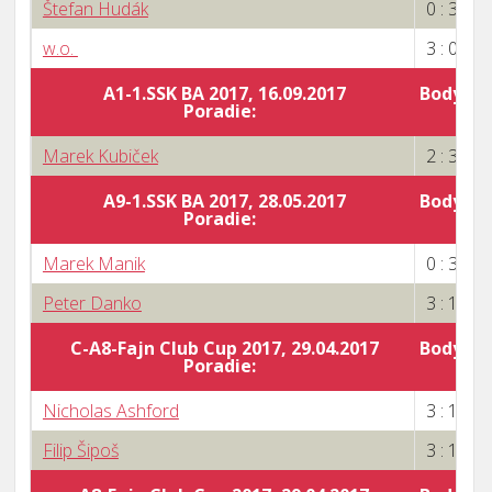
Štefan Hudák
0 : 3
w.o.
3 : 0
A1-1.SSK BA 2017, 16.09.2017
Body za 
Poradie:
Marek Kubiček
2 : 3
A9-1.SSK BA 2017, 28.05.2017
Body za 
Poradie:
4
Marek Manik
0 : 3
Peter Danko
3 : 1
C-A8-Fajn Club Cup 2017, 29.04.2017
Body za 
Poradie:
5
Nicholas Ashford
3 : 1
Filip Šipoš
3 : 1