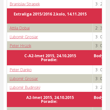
Branislav Strapek
3 : 2
Extraliga 2015/2016 2.kolo, 14.11.2015
Attila Dobai
2 : 3
Ľubomír Grosiar
3 : 0
Peter Hrúzik
3 : 0
C-A2-Imet 2015, 24.10.2015
Body za 
Poradie:
3
Peter Danko
3 : 0
Ľubomír Grosiar
3 : 0
Ľubomír Budinský
3 : 2
A2-Imet 2015, 24.10.2015
Body za 
Poradie: