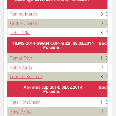
Petr ml. Martin
0 : 3
Ondrej Uherka
0 : 3
Peter Šiška
3 : 0
18.MS-2014-SWAN CUP-muži, 08.03.2014
Body za 
Poradie:
1
Tomáš Tóth
1 : 3
Patrik Varga
3 : 1
Ľubomír Budinský
3 : 0
A6-Imet cup 2014, 08.02.2014
Body za 
Poradie:
7
Peter Kviečinský
1 : 3
Pavol Škoda
3 : 1