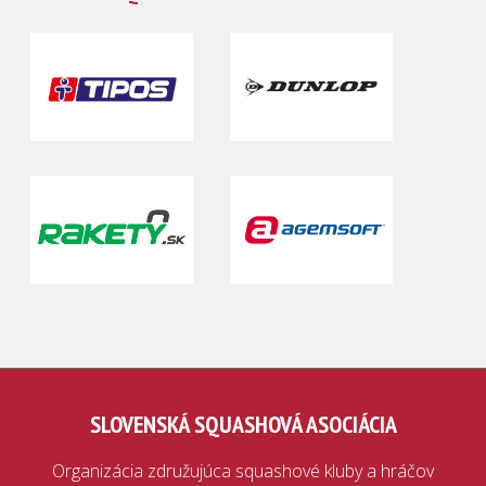
SLOVENSKÁ SQUASHOVÁ ASOCIÁCIA
Organizácia združujúca squashové kluby a hráčov