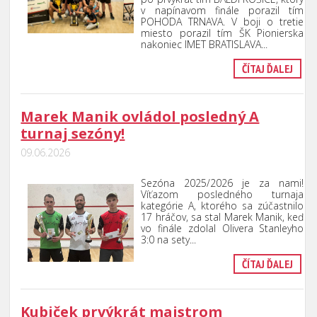
v napínavom finále porazil tím
POHODA TRNAVA. V boji o tretie
miesto porazil tím ŠK Pionierska
nakoniec IMET BRATISLAVA
...
ČÍTAJ ĎALEJ
Marek Manik ovládol posledný A
turnaj sezóny!
09.06.2026
Sezóna 2025/2026 je za nami!
Víťazom posledného turnaja
kategórie A, ktorého sa zúčastnilo
17 hráčov, sa stal Marek Manik, keď
vo finále zdolal Olivera Stanleyho
3:0 na sety..
.
ČÍTAJ ĎALEJ
Kubiček prvýkrát majstrom