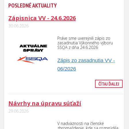
POSLEDNÉ AKTUALITY
Zápisnica VV - 24.6.2026
30.06.2026
Práve sme uverejnili zápis zo
zasadnutia Výkonného výboru
SSQA z dňa 24.6.2026
Zápis zo zasadnutia VV -
06/2026
ČÍTAJ ĎALEJ
Návrhy na úpravu súťaží
29.06.2026
V nadväznosti na členské
zhromaždenie, kde sa rozprúdila