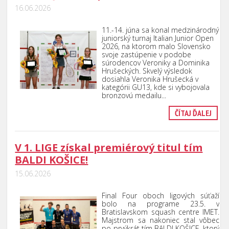
16.06.2026
11.-14. júna sa konal medzinárodný
juniorský turnaj Italian Junior Open
2026, na ktorom malo Slovensko
svoje zastúpenie v podobe
súrodencov Veroniky a Dominika
Hrušeckých.
Skvelý výsledok
dosiahla Veronika Hrušecká v
kategórii GU13, kde si vybojovala
bronzovú medailu...
ČÍTAJ ĎALEJ
V 1. LIGE získal premiérový titul tím
BALDI KOŠICE!
15.06.2026
Final Four oboch ligových súťaží
bolo na programe 23.5. v
Bratislavskom squash centre IMET.
Majstrom sa nakoniec stal vôbec
po prvýkrát tím BALDI KOŠICE, ktorý