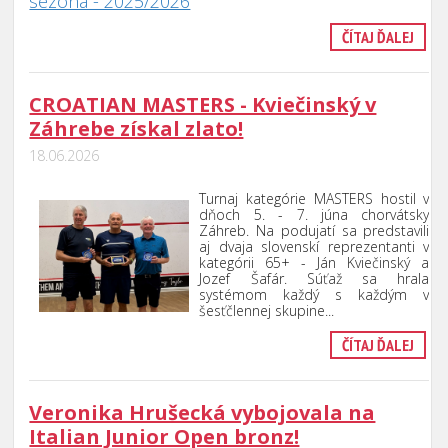
sezóna - 2025/2026
ČÍTAJ ĎALEJ
CROATIAN MASTERS - Kviečinský v
Záhrebe získal zlato!
18.06.2026
Turnaj kategórie MASTERS hostil v
dňoch 5. - 7. júna chorvátsky
Záhreb. Na podujatí sa predstavili
aj dvaja slovenskí reprezentanti v
kategórii 65+ - Ján Kviečinský a
Jozef Šafár.
Súťaž sa hrala
systémom každý s každým v
šesťčlennej skupine.
..
ČÍTAJ ĎALEJ
Veronika Hrušecká vybojovala na
Italian Junior Open bronz!