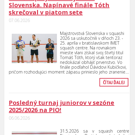
Slovenska. Napínavé finále Tóth
skrečoval v piatom sete
07.06.2026
Majstrovstvá Slovenska v squashi
2026 sa uskutočnili v dňoch 23. -
25. apríla v bratislavskom IMET
squash centre. Na rovnakom
mieste vlani získal svoj štvrtý titul
Tomáš Tóth, ktorý však tentoraz
nedokázal obhájiť prvenstvo. Vo
finále podľahol Dávidovi Kubičkovi,
pričom rozhodujúci moment zápasu prinieslo jeho zranenie....
ČÍTAJ ĎALEJ
Posledný turnaj juniorov v sezóne
2025/2026 na PIO!
06.06.2026
31.5.2026 sa v squash centre