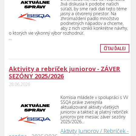
živá diskusia k podobe našich
súťaží, by sme radi dali tejto téme
jasný a otvorený priestor. Na
zhromaždení padlo množstvo
podnetných nápadov a chceme,
aby z nich vznikli konkrétne návrhy,
o ktorých vie výkonný výbor rozhodnúť.
.
..
ČÍTAJ ĎALEJ
Aktivity a rebríček juniorov - ZÁVER
SEZÓNY 2025/2026
28.06.2026
Komisia mládeže v spolupráci s VV
SSQA práve zverejnila
aktualizované aktivity všetkých
juniorov a taktiež aj platný rebríček
juniorov pre mesiac záver sezóny
2025/2026.
..
Aktivity Juniorov / Rebríček -