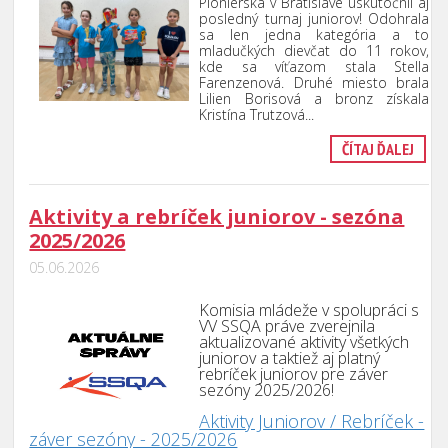
Pionierska v Bratislave uskutočnil aj
posledný turnaj juniorov! Odohrala
sa len jedna kategória a to
mladučkých dievčat do 11 rokov,
kde sa víťazom stala Stella
Farenzenová. Druhé miesto brala
Lilien Borisová a bronz získala
Kristína Trutzová...
ČÍTAJ ĎALEJ
Aktivity a rebríček juniorov - sezóna
2025/2026
05.06.2026
Komisia mládeže v spolupráci s
VV SSQA práve zverejnila
aktualizované aktivity všetkých
juniorov a taktiež aj platný
rebríček juniorov pre záver
sezóny 2025/2026!
Aktivity Juniorov / Rebríček -
záver sezóny - 2025/2026