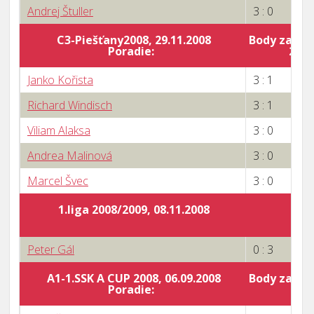
Andrej Štuller
3 : 0
C3-Piešťany2008, 29.11.2008
Body za por
Poradie:
20
Janko Kořista
3 : 1
Richard Windisch
3 : 1
Viliam Alaksa
3 : 0
Andrea Malinová
3 : 0
Marcel Švec
3 : 0
1.liga 2008/2009, 08.11.2008
Peter Gál
0 : 3
A1-1.SSK A CUP 2008, 06.09.2008
Body za por
Poradie:
0