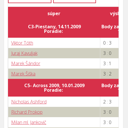
súper
výsledo
C3-Piestany, 14.11.2009
Body za por
Poradie:
10
Viktor Tóth
0 : 3
Juraj Kavuljak
3 : 0
Marek Šándor
3 : 1
Marek Šiška
3 : 2
C5- Across 2009, 10.01.2009
Body za por
Poradie:
10
Nicholas Ashford
2 : 3
Richard Prokop
3 : 0
Milan ml. Jankovič
3 : 0