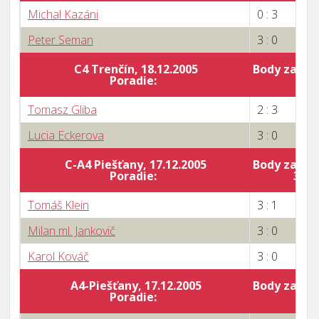
Michal Kazáni
0 : 3
Peter Seman
3 : 0
C4 Trenčín, 18.12.2005
Body za por
Poradie:
5
Tomasz Gliba
2 : 3
Lucia Eckerova
3 : 0
C-A4 Piešťany, 17.12.2005
Body za por
Poradie:
34
Tomáš Klein
3 : 1
Milan ml. Jankovič
3 : 0
Karol Kováč
3 : 0
A4-Piešťany, 17.12.2005
Body za por
Poradie:
0