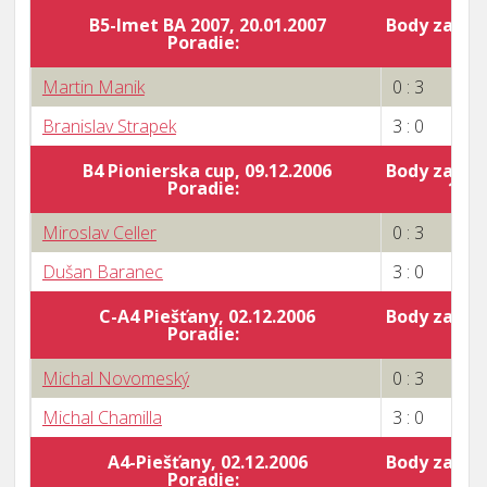
B5-Imet BA 2007, 20.01.2007
Body za por
Poradie:
7
Martin Manik
0 : 3
Branislav Strapek
3 : 0
B4 Pionierska cup, 09.12.2006
Body za por
Poradie:
10
Miroslav Celler
0 : 3
Dušan Baranec
3 : 0
C-A4 Piešťany, 02.12.2006
Body za por
Poradie:
8
Michal Novomeský
0 : 3
Michal Chamilla
3 : 0
A4-Piešťany, 02.12.2006
Body za por
Poradie:
0