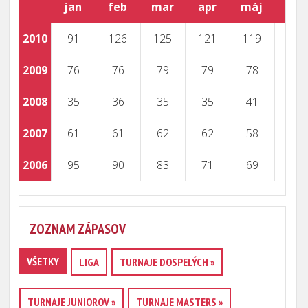
jan
feb
mar
apr
máj
jún
2010
91
126
125
121
119
2009
76
76
79
79
78
2008
35
36
35
35
41
2007
61
61
62
62
58
2006
95
90
83
71
69
ZOZNAM ZÁPASOV
VŠETKY
LIGA
TURNAJE DOSPELÝCH »
TURNAJE JUNIOROV »
TURNAJE MASTERS »