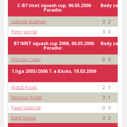
C-B7 imet squash cup, 06.05.2006
Body za por
Poradie:
7
Ľubomír Budinský
3 : 2
Peter Jánošík
3 : 0
B7 IMET squash cup 2006, 06.05.2006
Body za por
Poradie:
0
Miroslav Celler
0 : 3
1.liga 2005/2006 7. a 8.kolo, 18.03.2006
Matúš Kováč
2 : 3
Miroslav Kružel
3 : 1
Pavel Sládeček
0 : 3
Baldi Gregor
3 : 2