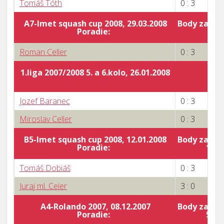
Tomáš Tóth
0 : 3
A7-Imet squash cup 2008, 29.03.2008
Body za por
Poradie:
0
Roman Celler
0 : 3
1.liga 2007/2008 5. a 6.kolo, 26.01.2008
Jozef Baranec
0 : 3
Miroslav Celler
0 : 3
B5-Imet squash cup 2008, 12.01.2008
Body za por
Poradie:
14
Tomáš Dobiáš
0 : 3
Juraj ml. Celer
3 : 0
A4-Rolando 2007, 08.12.2007
Body za por
Poradie:
53