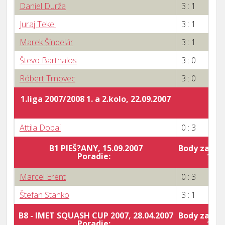
Daniel Durža
3 : 1
Juraj Tekel
3 : 1
Marek Šindelár
3 : 1
Števo Barthalos
3 : 0
Róbert Trnovec
3 : 0
1.liga 2007/2008 1. a 2.kolo, 22.09.2007
Attila Dobai
0 : 3
B1 PIEŠ?ANY, 15.09.2007
Body za por
Poradie:
10
Marcel Erent
0 : 3
Štefan Stanko
3 : 1
B8 - IMET SQUASH CUP 2007, 28.04.2007
Body za por
Poradie:
10