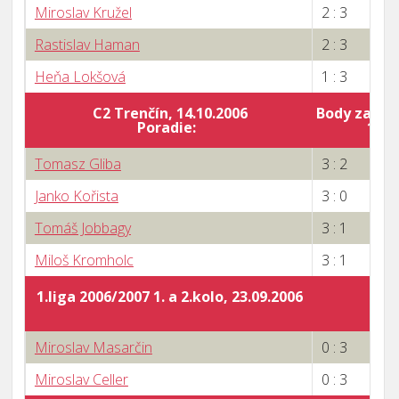
Miroslav Kružel
2 : 3
Rastislav Haman
2 : 3
Heňa Lokšová
1 : 3
C2 Trenčín, 14.10.2006
Body za por
Poradie:
15
Tomasz Gliba
3 : 2
Janko Kořista
3 : 0
Tomáš Jobbagy
3 : 1
Miloš Kromholc
3 : 1
1.liga 2006/2007 1. a 2.kolo, 23.09.2006
Miroslav Masarčin
0 : 3
Miroslav Celler
0 : 3