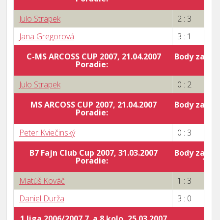
Julo Strapek
2 : 3
Jana Gregorová
3 : 1
C-MS ARCOSS CUP 2007, 21.04.2007
Body za por
Poradie:
0
Julo Strapek
0 : 2
MS ARCOSS CUP 2007, 21.04.2007
Body za por
Poradie:
0
Peter Kviečinský
0 : 3
B7 Fajn Club Cup 2007, 31.03.2007
Body za por
Poradie:
10
Matúš Kováč
1 : 3
Daniel Durža
3 : 0
1.liga 2006/2007 7. a 8.kolo, 25.03.2007