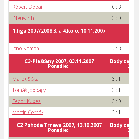
Róbert Dobai
0 : 3
Neuwirth
3 : 0
1.liga 2007/2008 3. a 4.kolo, 10.11.2007
Jano Koman
2 : 3
C3-Piešťany 2007, 03.11.2007
Body za por
Poradie:
20
Marek Šiška
3 : 1
Tomáš Jobbagy
3 : 1
Fedor Kubes
3 : 0
Martin Černák
3 : 1
C2 Pohoda Trnava 2007, 13.10.2007
Body za por
Poradie:
20