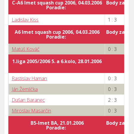
C-A6 Imet squash cup 2006, 04.03.2006
Body za por
Poradie:
0
Ladislav Kiss
1 : 3
A6 Imet squash cup 2006, 04.03.2006
Body za por
Poradie:
0
Matúš Kováč
0 : 3
1.liga 2005/2006 5. a 6.kolo, 28.01.2006
Rastislav Haman
0 : 3
Ján Žemlička
0 : 3
Dušan Baranec
2 : 3
Miroslav Masarčin
0 : 3
B5-Imet BA, 21.01.2006
Body za por
Poradie:
7