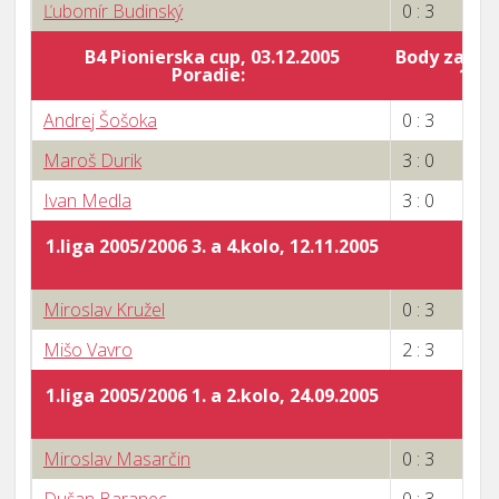
Ľubomír Budinský
0 : 3
B4 Pionierska cup, 03.12.2005
Body za por
Poradie:
10
Andrej Šošoka
0 : 3
Maroš Durik
3 : 0
Ivan Medla
3 : 0
1.liga 2005/2006 3. a 4.kolo, 12.11.2005
Miroslav Kružel
0 : 3
Mišo Vavro
2 : 3
1.liga 2005/2006 1. a 2.kolo, 24.09.2005
Miroslav Masarčin
0 : 3