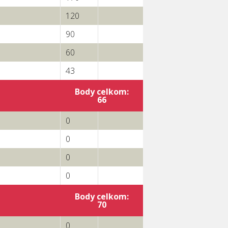
120
90
60
43
Body celkom:
66
0
0
0
0
Body celkom:
70
0