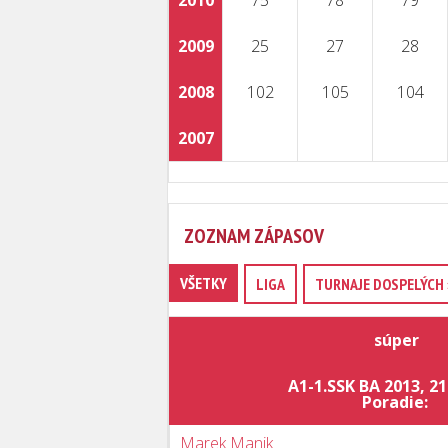
2010
75
78
79
2009
25
27
28
2008
102
105
104
2007
ZOZNAM ZÁPASOV
VŠETKY
LIGA
TURNAJE DOSPELÝCH 
súper
A1-1.SSK BA 2013, 21
Poradie:
Marek Manik