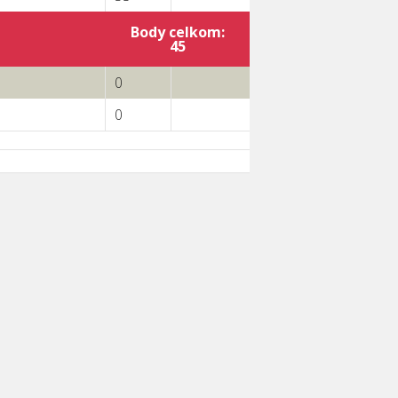
Body celkom:
45
0
0