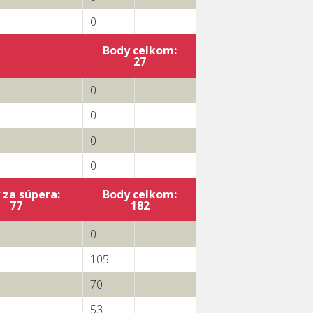
0
Body celkom:
27
0
0
0
0
 za súpera:
Body celkom:
77
182
0
105
70
53