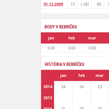
01.12.2009
73
(-28)
66
BODY V REBRÍČKU
jan
feb
mar
0.00
0.00
0.00
HISTÓRIA V REBRÍČKU
jan
feb
mar
2014
24
24
23
2013