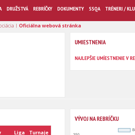
A
DRUŽSTVÁ
REBRÍČKY
DOKUMENTY
SSQA
TRÉNERI / KL
ociácia |
Oficiálna webová stránka
UMIESTNENIA
NAJLEPŠIE UMÍESTNENIE V RE
VÝVOJ NA REBRÍČKU
y
Liga
Turnaje