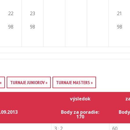
22
23
21
98
98
98
»
TURNAJE JUNIOROV »
TURNAJE MASTERS »
výsledok
z
.09.2013
Body za poradie:
Body
170
3 : 2
60