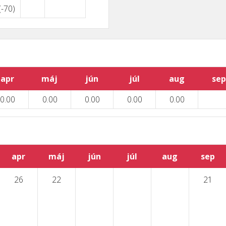
(-70)
apr
máj
jún
júl
aug
sep
0.00
0.00
0.00
0.00
0.00
apr
máj
jún
júl
aug
sep
26
22
21