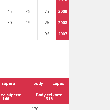
2010
45
45
73
2009
30
29
26
2008
96
2007
a súpera
body
zápas
 za súpera:
Body celkom:
146
316
170