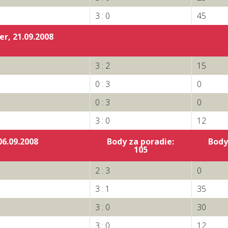
3 : 0
45
r, 21.09.2008
3 : 2
15
0 : 3
0
0 : 3
0
3 : 0
12
06.09.2008
Body za poradie:
Body
105
2 : 3
0
3 : 1
35
3 : 0
30
3 : 0
12