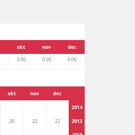
okt
nov
dec
0.00
0.00
0.00
okt
nov
dec
2014
26
22
22
2013