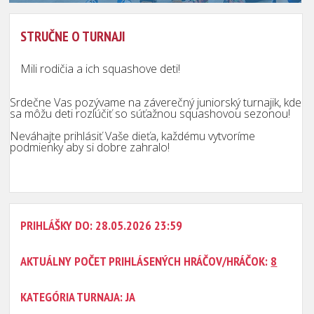
STRUČNE O TURNAJI
Mili rodičia a ich squashove deti!
Srdečne Vas pozývame na záverečný juniorský turnajik, kde
sa môžu deti rozlúčiť so súťažnou squashovou sezonou!
Neváhajte prihlásiť Vaše dieťa, každému vytvoríme
podmienky aby si dobre zahralo!
PRIHLÁŠKY DO: 28.05.2026 23:59
AKTUÁLNY POČET PRIHLÁSENÝCH HRÁČOV/HRÁČOK:
8
KATEGÓRIA TURNAJA: JA