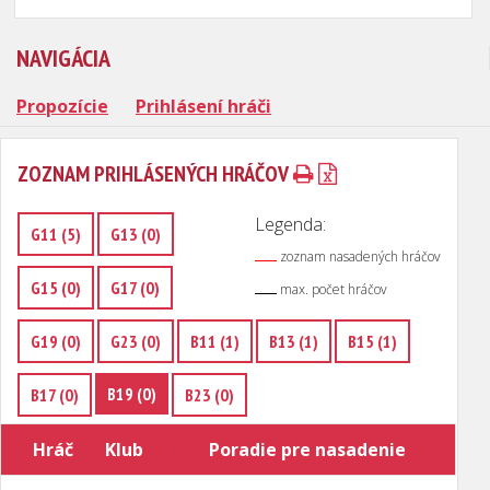
NAVIGÁCIA
Propozície
Prihlásení hráči
ZOZNAM PRIHLÁSENÝCH HRÁČOV
Legenda:
G11 (5)
G13 (0)
zoznam nasadených hráčov
G15 (0)
G17 (0)
max. počet hráčov
G19 (0)
G23 (0)
B11 (1)
B13 (1)
B15 (1)
B19 (0)
B17 (0)
B23 (0)
Hráč
Klub
Poradie pre nasadenie