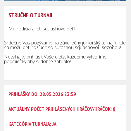
STRUČNE O TURNAJI
Mili rodičia a ich squashove deti!
Srdečne Vas pozývame na záverečný juniorský turnajik, kde
sa môžu deti rozlúčiť so súťažnou squashovou sezonou!
Neváhajte prihlásiť Vaše dieťa, každému vytvoríme
podmienky aby si dobre zahralo!
PRIHLÁŠKY DO: 28.05.2026 23:59
AKTUÁLNY POČET PRIHLÁSENÝCH HRÁČOV/HRÁČOK:
8
KATEGÓRIA TURNAJA: JA