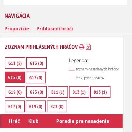
NAVIGÁCIA
Propozície
Prihlásení hráči
ZOZNAM PRIHLÁSENÝCH HRÁČOV
Legenda:
G11 (5)
G13 (0)
zoznam nasadených hráčov
G15 (0)
G17 (0)
max. počet hráčov
G19 (0)
G23 (0)
B11 (1)
B13 (1)
B15 (1)
B17 (0)
B19 (0)
B23 (0)
Hráč
Klub
Poradie pre nasadenie