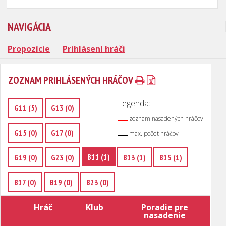
NAVIGÁCIA
Propozície
Prihlásení hráči
ZOZNAM PRIHLÁSENÝCH HRÁČOV
Legenda:
G11 (5)
G13 (0)
zoznam nasadených hráčov
G15 (0)
G17 (0)
max. počet hráčov
B11 (1)
G19 (0)
G23 (0)
B13 (1)
B15 (1)
B17 (0)
B19 (0)
B23 (0)
Hráč
Klub
Poradie pre
nasadenie