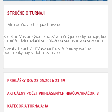
STRUČNE O TURNAJI
Mili rodičia a ich squashove deti!
Srdečne Vas pozývame na záverečný juniorský turnajik, kde
sa môžu deti rozlúčiť so súťažnou squashovou sezonou!
Neváhajte prihlásiť Vaše dieťa, každému vytvoríme
podmienky aby si dobre zahralo!
PRIHLÁŠKY DO: 28.05.2026 23:59
AKTUÁLNY POČET PRIHLÁSENÝCH HRÁČOV/HRÁČOK:
8
KATEGÓRIA TURNAJA: JA