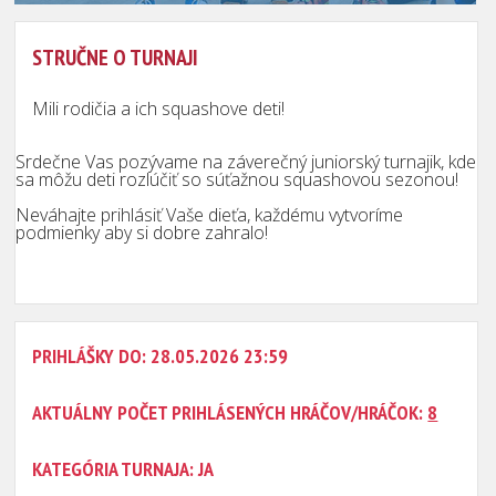
STRUČNE O TURNAJI
Mili rodičia a ich squashove deti!
Srdečne Vas pozývame na záverečný juniorský turnajik, kde
sa môžu deti rozlúčiť so súťažnou squashovou sezonou!
Neváhajte prihlásiť Vaše dieťa, každému vytvoríme
podmienky aby si dobre zahralo!
PRIHLÁŠKY DO: 28.05.2026 23:59
AKTUÁLNY POČET PRIHLÁSENÝCH HRÁČOV/HRÁČOK:
8
KATEGÓRIA TURNAJA: JA