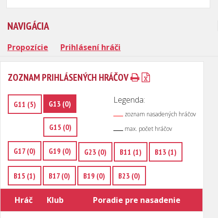
NAVIGÁCIA
Propozície
Prihlásení hráči
ZOZNAM PRIHLÁSENÝCH HRÁČOV
Legenda:
G13 (0)
G11 (5)
zoznam nasadených hráčov
G15 (0)
max. počet hráčov
G17 (0)
G19 (0)
G23 (0)
B11 (1)
B13 (1)
B15 (1)
B17 (0)
B19 (0)
B23 (0)
Hráč
Klub
Poradie pre nasadenie