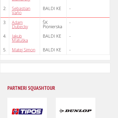
2.
Sebastian
BALDI KE
-
Vaňo
3.
Adam
ŠK
-
Dubecky
Pionierska
4.
Jakub
BALDI KE
-
Matuška
5.
Matej Simon
BALDI KE
-
PARTNERI SQUASHTOUR