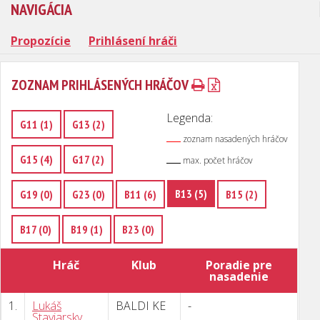
NAVIGÁCIA
Propozície
Prihlásení hráči
ZOZNAM PRIHLÁSENÝCH HRÁČOV
Legenda:
G11 (1)
G13 (2)
zoznam nasadených hráčov
G15 (4)
G17 (2)
max. počet hráčov
B13 (5)
G19 (0)
G23 (0)
B11 (6)
B15 (2)
B17 (0)
B19 (1)
B23 (0)
Hráč
Klub
Poradie pre
nasadenie
1.
Lukáš
BALDI KE
-
Staviarsky