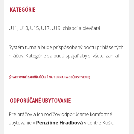
KATEGÓRIE
U11, U13, U15, U17, U19 chlapci a dievčatá
Systém turnaja bude prispôsobený počtu prihlásených
hráčov. Kategórie sa budú spájať aby si všetci zahrali
(ŠTARTOVNÉ ZAHŔŇA ÚČASŤ NA TURNAJI A OBČERSTVENIE)
ODPORÚČANÉ UBYTOVANIE
Pre hráčov a ich rodičov odporúčame komfortné
ubytovanie v
Penzióne Hradbová
v centre Košíc.