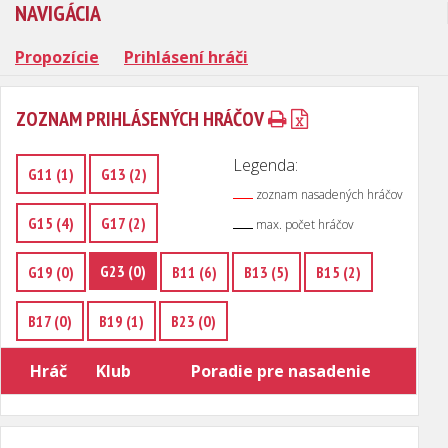
NAVIGÁCIA
Propozície
Prihlásení hráči
ZOZNAM PRIHLÁSENÝCH HRÁČOV
Legenda:
G11 (1)
G13 (2)
zoznam nasadených hráčov
G15 (4)
G17 (2)
max. počet hráčov
G23 (0)
G19 (0)
B11 (6)
B13 (5)
B15 (2)
B17 (0)
B19 (1)
B23 (0)
Hráč
Klub
Poradie pre nasadenie