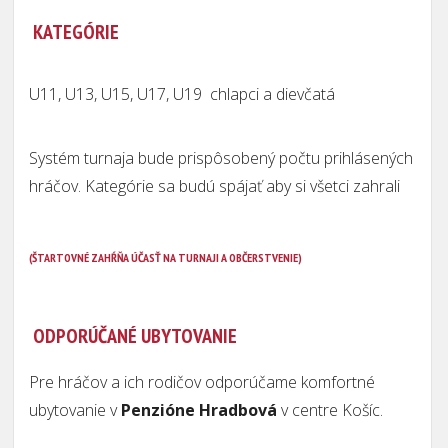
KATEGÓRIE
U11, U13, U15, U17, U19 chlapci a dievčatá
Systém turnaja bude prispôsobený počtu prihlásených
hráčov. Kategórie sa budú spájať aby si všetci zahrali
(ŠTARTOVNÉ ZAHŔŇA ÚČASŤ NA TURNAJI A OBČERSTVENIE)
ODPORÚČANÉ UBYTOVANIE
Pre hráčov a ich rodičov odporúčame komfortné
ubytovanie v
Penzióne Hradbová
v centre Košíc.