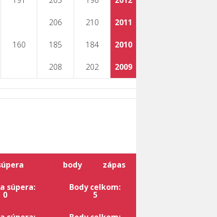
191
205
196
2012
206
210
2011
160
185
184
2010
208
202
2009
súpera
body
zápas
a súpera:
Body celkom:
0
5