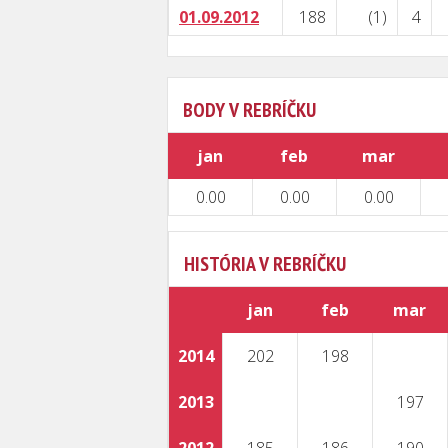
01.09.2012
188
(1)
4
BODY V REBRÍČKU
jan
feb
mar
0.00
0.00
0.00
HISTÓRIA V REBRÍČKU
jan
feb
mar
2014
202
198
2013
197