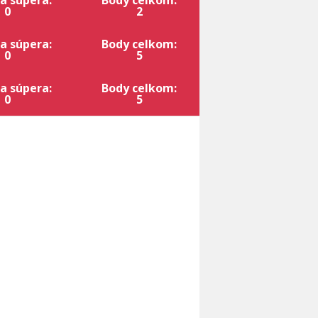
a súpera:
Body celkom:
0
2
a súpera:
Body celkom:
0
5
a súpera:
Body celkom:
0
5