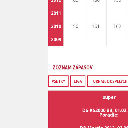
2012
185
186
190
2011
2010
156
161
162
2009
ZOZNAM ZÁPASOV
VŠETKY
LIGA
TURNAJE DOSPELÝCH 
súper
D6-KS2000 BB, 01.02
Poradie: