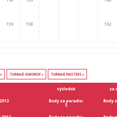
190
189
188
159
158
162
»
TURNAJE JUNIOROV »
TURNAJE MASTERS »
výsledok
za 
.2013
Body za poradie:
Body z
5