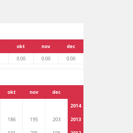
okt
nov
dec
0.00
0.00
0.00
okt
nov
dec
2014
186
195
203
2013