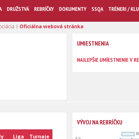
A
DRUŽSTVÁ
REBRÍČKY
DOKUMENTY
SSQA
TRÉNERI / KL
ociácia |
Oficiálna webová stránka
UMIESTNENIA
NAJLEPŠIE UMÍESTNENIE V RE
VÝVOJ NA REBRÍČKU
dy
Liga
Turnaje