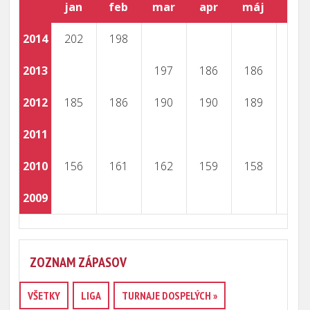
jan
feb
mar
apr
máj
jún
2014
202
198
2013
197
186
186
2012
185
186
190
190
189
2011
2010
156
161
162
159
158
2009
ZOZNAM ZÁPASOV
VŠETKY
LIGA
TURNAJE DOSPELÝCH »