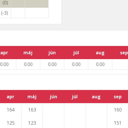
(0)
(-3)
apr
máj
jún
júl
aug
sep
0.00
0.00
0.00
0.00
0.00
apr
máj
jún
júl
aug
sep
164
163
160
125
123
151