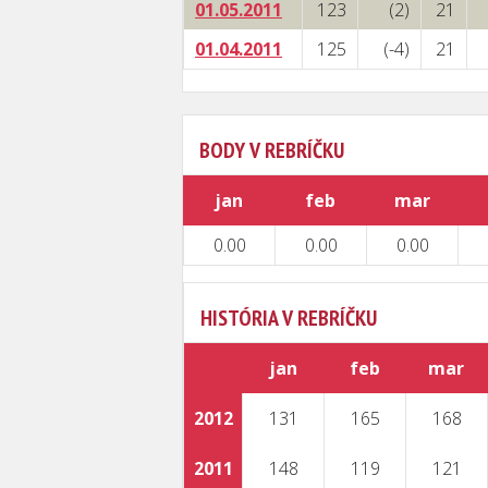
01.05.2011
123
(2)
21
01.04.2011
125
(-4)
21
BODY V REBRÍČKU
jan
feb
mar
0.00
0.00
0.00
HISTÓRIA V REBRÍČKU
jan
feb
mar
2012
131
165
168
2011
148
119
121