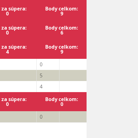
 za súpera:
Body celkom:
0
9
 za súpera:
Body celkom:
0
6
 za súpera:
Body celkom:
4
9
0
5
4
 za súpera:
Body celkom:
0
0
0