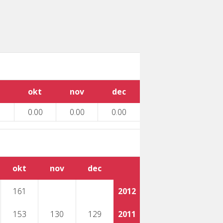
okt
nov
dec
0.00
0.00
0.00
okt
nov
dec
161
2012
153
130
129
2011