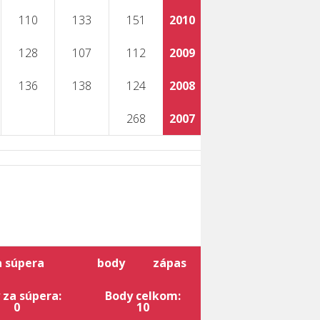
110
133
151
2010
128
107
112
2009
136
138
124
2008
268
2007
a súpera
body
zápas
 za súpera:
Body celkom:
0
10