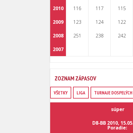
2010
116
117
115
2009
123
124
122
2008
251
238
242
2007
ZOZNAM ZÁPASOV
VŠETKY
LIGA
TURNAJE DOSPELÝCH 
súper
D8-BB 2010, 15.05
Poradie: