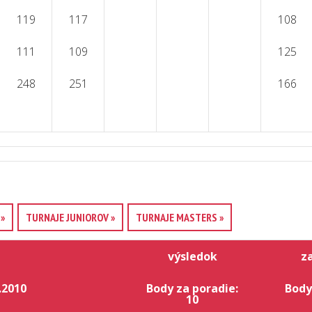
119
117
108
111
109
125
248
251
166
»
TURNAJE JUNIOROV »
TURNAJE MASTERS »
výsledok
z
.2010
Body za poradie:
Body
10