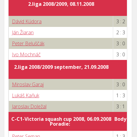
2.liga 2008/2009, 08.11.2008
Dávid Kúdora
3 : 2
Ján Žiaran
2 : 3
Peter Beluščák
3 : 0
Ivo Mochnáč
3 : 0
2.liga 2008/2009 september, 21.09.2008
Miroslav Garaj
3 : 0
Lukáš Kaňuk
1 : 3
Jaroslav Doležal
3 : 1
C-C1-Victoria squash cup 2008, 06.09.2008
Body za 
Poradie:
2
Peter Seman
1 : 3