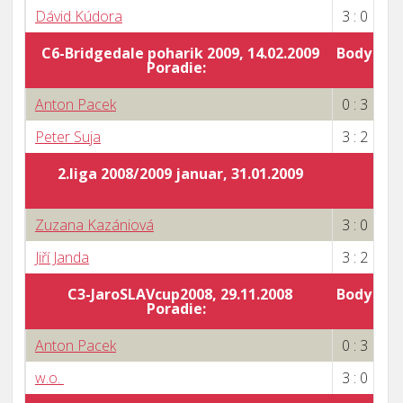
Dávid Kúdora
3 : 0
C6-Bridgedale poharik 2009, 14.02.2009
Body za 
Poradie:
5
Anton Pacek
0 : 3
Peter Suja
3 : 2
2.liga 2008/2009 januar, 31.01.2009
Zuzana Kazániová
3 : 0
Jiří Janda
3 : 2
C3-JaroSLAVcup2008, 29.11.2008
Body za 
Poradie:
5
Anton Pacek
0 : 3
w.o.
3 : 0