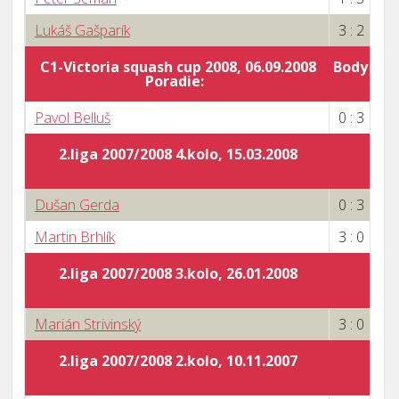
Lukáš Gašparík
3 : 2
C1-Victoria squash cup 2008, 06.09.2008
Body za 
Poradie:
0
Pavol Belluš
0 : 3
2.liga 2007/2008 4.kolo, 15.03.2008
Dušan Gerda
0 : 3
Martin Brhlík
3 : 0
2.liga 2007/2008 3.kolo, 26.01.2008
Marián Strivinský
3 : 0
2.liga 2007/2008 2.kolo, 10.11.2007