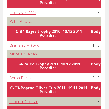
Poradie:
5
Jaroslav Kaščák
0 : 3
Peter Aftanas
3 : 2
C-B4-Rajec trophy 2010, 10.12.2011
Body za 
Poradie:
1
Branislav Mišovič
1 : 3
Miroslav Rajčan
3 : 0
B4-Rajec Trophy 2011, 10.12.2011
Body za 
Poradie:
0
Anton Pacek
0 : 3
C-C3-Poprad Oliver Cup 2011, 19.11.2011
Body za 
Poradie:
0
Ľubomír Grosiar
0 : 3