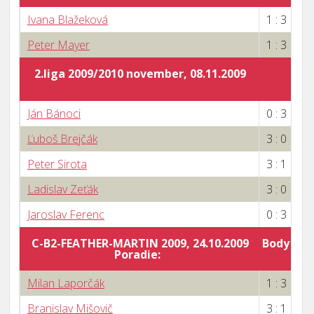
Ivana Blažeková
1 : 3
Peter Mayer
1 : 3
2.liga 2009/2010 november, 08.11.2009
Ján Bánoci
0 : 3
Ľuboš Brejčák
3 : 0
Peter Sirota
3 : 1
Ladislav Zeťák
3 : 0
Jaroslav Ferenc
0 : 3
C-B2-FEATHER-MARTIN 2009, 24.10.2009
Body za 
Poradie:
4
Milan Laporčák
1 : 3
Branislav Mišovič
3 : 1