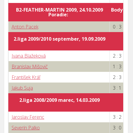
B2-FEATHER-MARTIN 2009, 24.10.2009
Body za 
Poradie:
0
Anton Pacek
0 : 3
2.liga 2009/2010 september, 19.09.2009
Ivana Blažeková
2 : 3
Branislav Mišovič
1 : 3
František Kráľ
2 : 3
Jakub Suja
3 : 1
2.liga 2008/2009 marec, 14.03.2009
Jaroslav Ferenc
3 : 2
Severín Palko
3 : 0