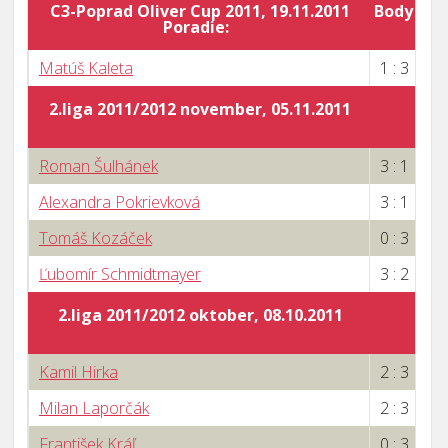
C3-Poprad Oliver Cup 2011, 19.11.2011
Body za 
Poradie:
0
Matúš Kaleta
1 : 3
2.liga 2011/2012 november, 05.11.2011
Roman Šulhánek
3 : 1
Alexandra Pokrievková
3 : 1
Tomáš Kozáček
0 : 3
Ľubomír Schmidtmayer
3 : 2
2.liga 2011/2012 oktober, 08.10.2011
Kamil Hirka
2 : 3
Milan Laporčák
2 : 3
František Kráľ
0 : 3