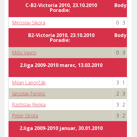
C-B2-Victoria 2010, 23.10.2010
Body za 
Poradie:
0
Miroslav Sikora
0 : 3
B2-Victoria 2010, 23.10.2010
Body za 
Poradie:
0
Mišo Vavro
0 : 3
2.liga 2009-2010 marec, 13.03.2010
Milan Laporčák
3 : 1
Jaroslav Ferenc
2 : 3
Rastislav Repka
3 : 2
Peter Sirota
3 : 2
2.liga 2009-2010 januar, 30.01.2010