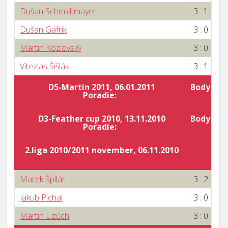
Dušan Schmidtmayer
3 : 1
Dušan Gáfrik
3 : 0
Martin Kozlovský
3 : 0
Vitezlas Šišlák
3 : 1
D5-Martin 2011, 06.01.2011
Body za 
Poradie:
9
D3-Feather cup 2010, 13.11.2010
Body za 
Poradie:
9
2.liga 2010/2011 november, 06.11.2010
Marek Špilár
3 : 2
Jakub Píchal
3 : 0
Martin Lizúch
3 : 0