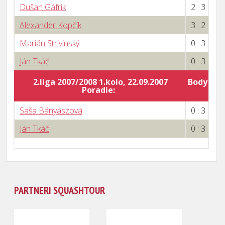
Dušan Gáfrik
2 : 3
Alexander Kopčík
3 : 2
Marián Strivinský
0 : 3
Ján Tkáč
0 : 3
2.liga 2007/2008 1.kolo, 22.09.2007
Body za 
Poradie:
0
Saša Bányászová
0 : 3
Ján Tkáč
0 : 3
PARTNERI SQUASHTOUR