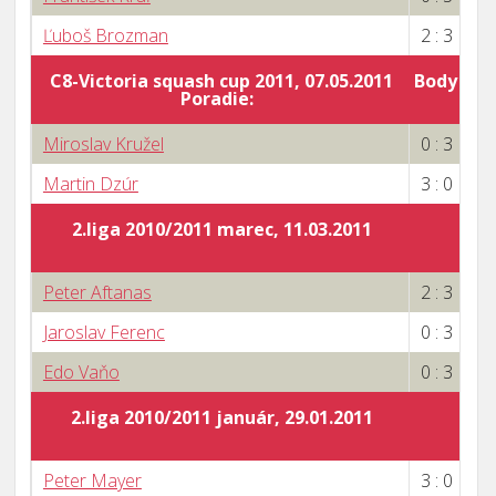
Ľuboš Brozman
2 : 3
C8-Victoria squash cup 2011, 07.05.2011
Body za 
Poradie:
7
Miroslav Kružel
0 : 3
Martin Dzúr
3 : 0
2.liga 2010/2011 marec, 11.03.2011
Peter Aftanas
2 : 3
Jaroslav Ferenc
0 : 3
Edo Vaňo
0 : 3
2.liga 2010/2011 január, 29.01.2011
Peter Mayer
3 : 0