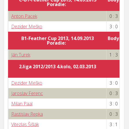
Poradie:
5
Anton Pacek
0 : 3
Dezider Meško
3 : 0
B1-Feather Cup 2013, 14.09.2013
Body za 
Poradie:
0
Ján Turek
1 : 3
2.liga 2012/2013 4.kolo, 02.03.2013
Dezider Meško
3 : 0
Jaroslav Ferenc
0 : 3
Milan Paal
3 : 0
Rastislav Repka
0 : 3
Vitezlas Šišlák
3 : 1