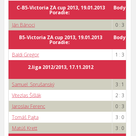
C-B5-Victoria ZA cup 2013, 19.01.2013
Body za 
Poradie:
0
Ján Bánoci
0 : 3
B5-Victoria ZA cup 2013, 19.01.2013
Body za 
Poradie:
0
Baldi Gregor
1 : 3
2.liga 2012/2013, 17.11.2012
Samuel Sprušanský
3 : 1
Vitezlas Šišlák
2 : 3
Jaroslav Ferenc
0 : 3
Tomáš Pajta
3 : 0
Matúš Krett
3 : 0