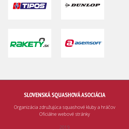
SLOVENSKÁ SQUASHOVÁ ASOCIÁCIA
Organizácia združujúca squashové kluby a hráčov
Oficiálne webové stránky
2019