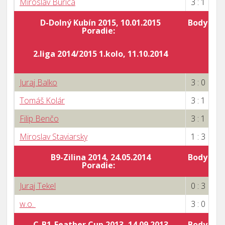
Miroslav Burica
3 : 1
D-Dolný Kubín 2015, 10.01.2015
Body za 
Poradie:
6
2.liga 2014/2015 1.kolo, 11.10.2014
Juraj Balko
3 : 0
Tomáš Kolár
3 : 1
Filip Benčo
3 : 1
Miroslav Staviarsky
1 : 3
B9-Zilina 2014, 24.05.2014
Body za 
Poradie:
1
Juraj Tekel
0 : 3
w.o.
3 : 0
C-B1-Feather Cup 2013, 14.09.2013
Body za 