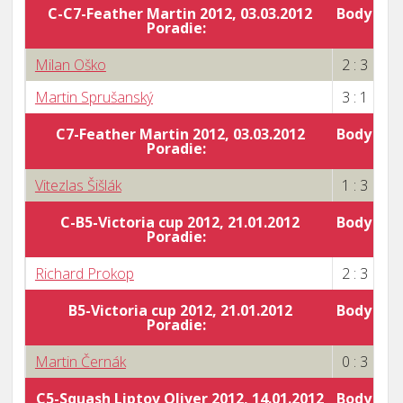
C-C7-Feather Martin 2012, 03.03.2012
Body za 
Poradie:
4
Milan Oško
2 : 3
Martin Sprušanský
3 : 1
C7-Feather Martin 2012, 03.03.2012
Body za 
Poradie:
0
Vitezlas Šišlák
1 : 3
C-B5-Victoria cup 2012, 21.01.2012
Body za 
Poradie:
0
Richard Prokop
2 : 3
B5-Victoria cup 2012, 21.01.2012
Body za 
Poradie:
0
Martin Černák
0 : 3
C5-Squash Liptov Oliver 2012, 14.01.2012
Body za 