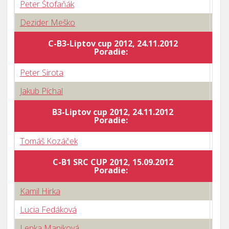
Peter Štofaňák
0 : 
Dezider Meško
3 : 
C-B3-Liptov cup 2012, 24.11.2012
Body
Poradie:
Peter Sirota
3 : 
Jakub Píchal
3 : 
B3-Liptov cup 2012, 24.11.2012
Body
Poradie:
Tomáš Kozáček
0 : 
C-B1 SRC CUP 2012, 15.09.2012
Body
Poradie:
Kamil Hirka
3 : 
Lucia Fedáková
3 : 
Lenka Maniková
3 : 