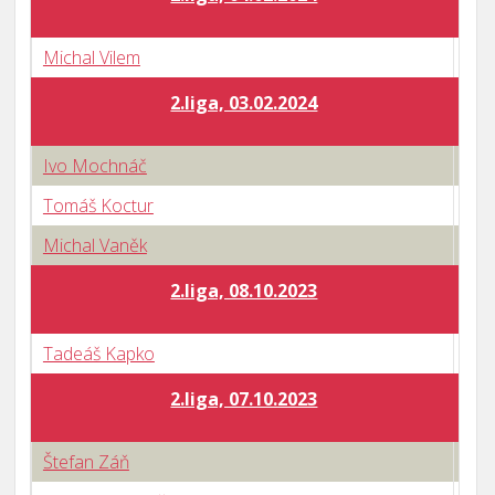
Michal Vilem
1 : 
2.liga, 03.02.2024
Ivo Mochnáč
0 : 
Tomáš Koctur
2 : 
Michal Vaněk
0 : 
2.liga, 08.10.2023
Tadeáš Kapko
2 : 
2.liga, 07.10.2023
Štefan Záň
3 : 