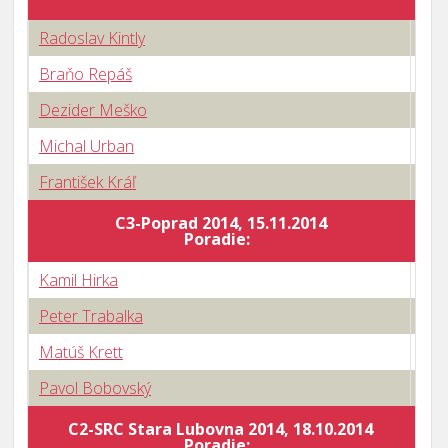
Radoslav Kintly
0 : 
Braňo Repáš
3 : 
Dezider Meško
3 : 
Michal Urban
2 : 
František Kráľ
2 : 
C3-Poprad 2014, 15.11.2014
Body
Poradie:
Kamil Hirka
1 : 
Peter Trabalka
3 : 
Matúš Krett
3 : 
Pavol Bobovský
3 : 
C2-SRC Stara Lubovna 2014, 18.10.2014
Body
Poradie: