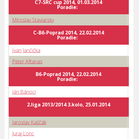
C7-SRC cup 2014, 01.03.2014
Body
Poradie:
Miroslav Staviarsky
0 : 
C-B6-Poprad 2014, 22.02.2014
Body
Poradie:
Ivan Jančička
2 : 
Peter Aftanas
3 : 
B6-Poprad 2014, 22.02.2014
Body
Poradie:
Ján Bánoci
2 : 
2.liga 2013/2014 3.kolo, 25.01.2014
Jaroslav Kaščák
1 : 
Juraj Lonc
3 : 