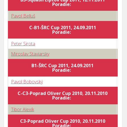
Poradie:
Pavol Belluš
0 : 
C-B1-ŠRC Cup 2011, 24.09.2011
Body
Poradie:
Peter Sirota
0 : 
Miroslav Staviarsky
3 : 
B1-ŠRC Cup 2011, 24.09.2011
Body
Poradie:
Pavol Bobovský
1 : 
C-C3-Poprad Oliver Cup 2010, 20.11.2010
Body
Poradie:
Tibor Alexík
1 : 
C3-Poprad Oliver Cup 2010, 20.11.2010
Body
Poradie: