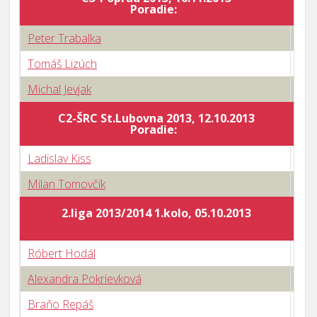
Poradie:
Peter Trabalka
0 : 
Tomáš Lizúch
3 : 
Michal Jevjak
3 : 
C2-ŠRC St.Lubovna 2013, 12.10.2013
Body
Poradie:
Ladislav Kiss
0 : 
Milan Tomovčík
3 : 
2.liga 2013/2014 1.kolo, 05.10.2013
Róbert Hodál
3 : 
Alexandra Pokrievková
3 : 
Braňo Repáš
3 : 