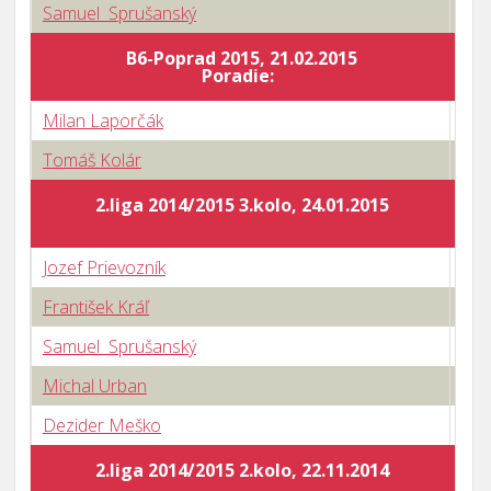
Samuel Sprušanský
2 : 
B6-Poprad 2015, 21.02.2015
Body
Poradie:
Milan Laporčák
0 : 
Tomáš Kolár
3 : 
2.liga 2014/2015 3.kolo, 24.01.2015
Jozef Prievozník
3 : 
František Kráľ
2 : 
Samuel Sprušanský
1 : 
Michal Urban
3 : 
Dezider Meško
3 : 
2.liga 2014/2015 2.kolo, 22.11.2014