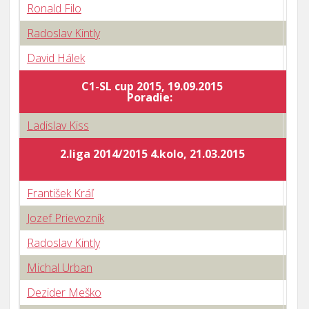
Ronald Filo
2 : 
Radoslav Kintly
3 : 
David Hálek
0 : 
C1-SL cup 2015, 19.09.2015
Body
Poradie:
Ladislav Kiss
0 : 
2.liga 2014/2015 4.kolo, 21.03.2015
František Kráľ
1 : 
Jozef Prievozník
3 : 
Radoslav Kintly
3 : 
Michal Urban
3 : 
Dezider Meško
3 : 