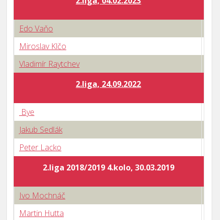
2.liga, 04.02.2023
Edo Vaňo
1 : 
Miroslav Klčo
0 : 
Vladimír Raytchev
0 : 
2.liga, 24.09.2022
Bye
3 : 
Jakub Sedlák
3 : 
Peter Lacko
3 : 
2.liga 2018/2019 4.kolo, 30.03.2019
Ivo Mochnáč
0 : 
Martin Hutta
1 : 