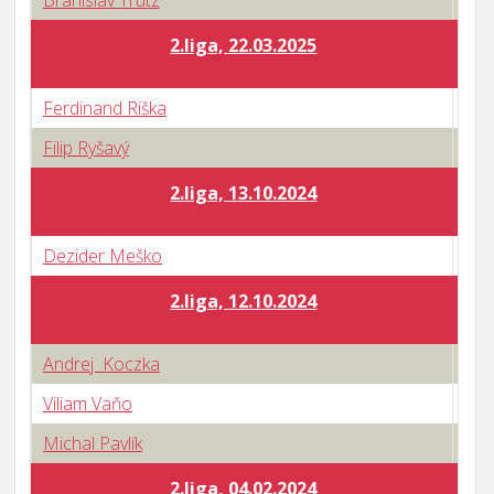
Branislav Trutz
3 : 
2.liga, 22.03.2025
Ferdinand Riška
1 : 
Filip Ryšavý
3 : 
2.liga, 13.10.2024
Dezider Meško
0 : 
2.liga, 12.10.2024
Andrej Koczka
3 : 
Viliam Vaňo
3 : 
Michal Pavlík
1 : 
2.liga, 04.02.2024