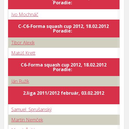
Poradie:
Ivo Mochnáč
2 : 
C-C6-Forma squash cup 2012, 18.02.2012
Body
Poradie:
Tibor Alexík
1 : 
Matúš Krett
3 : 
C6-Forma squash cup 2012, 18.02.2012
Body
Poradie:
Ján Ružík
1 : 
2.liga 2011/2012 február, 03.02.2012
Samuel Sprušanský
2 : 
Martin Nemček
3 : 