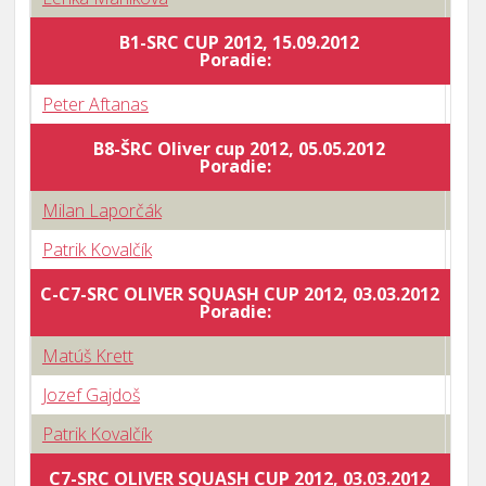
B1-SRC CUP 2012, 15.09.2012
Body
Poradie:
Peter Aftanas
0 : 
B8-ŠRC Oliver cup 2012, 05.05.2012
Body
Poradie:
Milan Laporčák
0 : 
Patrik Kovalčík
3 : 
C-C7-SRC OLIVER SQUASH CUP 2012, 03.03.2012
Body
Poradie:
Matúš Krett
2 : 
Jozef Gajdoš
3 : 
Patrik Kovalčík
3 : 
C7-SRC OLIVER SQUASH CUP 2012, 03.03.2012
Body