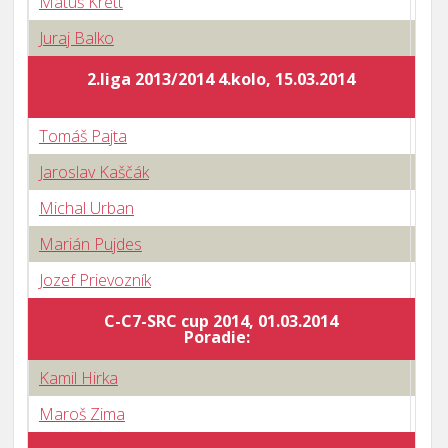
Matúš Krett
2 : 
Juraj Balko
3 : 
2.liga 2013/2014 4.kolo, 15.03.2014
Tomáš Pajta
0 : 
Jaroslav Kaščák
3 : 
Michal Urban
3 : 
Marián Pujdes
3 : 
Jozef Prievozník
3 : 
C-C7-SRC cup 2014, 01.03.2014
Body
Poradie:
Kamil Hirka
0 : 
Maroš Zima
3 : 