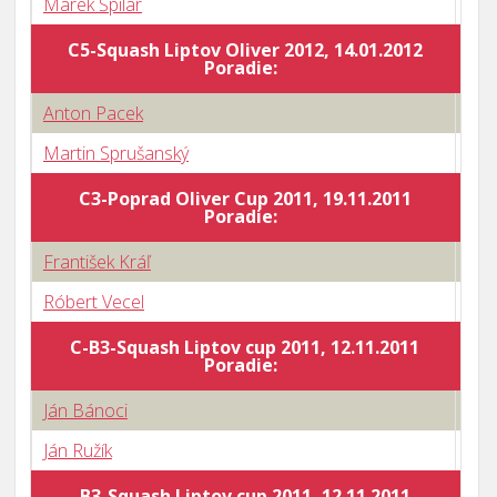
Marek Špilár
2 : 
C5-Squash Liptov Oliver 2012, 14.01.2012
Body
Poradie:
Anton Pacek
1 : 
Martin Sprušanský
3 : 
C3-Poprad Oliver Cup 2011, 19.11.2011
Body
Poradie:
František Kráľ
1 : 
Róbert Vecel
3 : 
C-B3-Squash Liptov cup 2011, 12.11.2011
Body
Poradie:
Ján Bánoci
0 : 
Ján Ružík
3 : 
B3-Squash Liptov cup 2011, 12.11.2011
Body