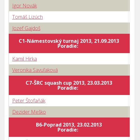
Igor Novák
0 : 
Tomáš Lizúch
3 : 
Jozef Gajdoš
0 : 
C1-Námestovský turnaj 2013, 21.09.2013
Body
Poradie:
Kamil Hirka
0 : 
Veronika Savuľaková
3 : 
C7-ŠRC squash cup 2013, 23.03.2013
Body
Poradie:
Peter Štofaňák
1 : 
Dezider Meško
3 : 
B6-Poprad 2013, 23.02.2013
Body
Poradie: