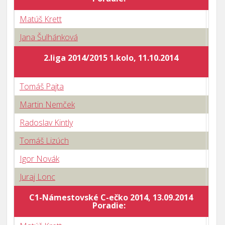
Matúš Krett
2 : 
Jana Šulhánková
3 : 
2.liga 2014/2015 1.kolo, 11.10.2014
Tomáš Pajta
3 : 
Martin Nemček
3 : 
Radoslav Kintly
3 : 
Tomáš Lizúch
2 : 
Igor Novák
0 : 
Juraj Lonc
0 : 
C1-Námestovské C-ečko 2014, 13.09.2014
Body
Poradie: