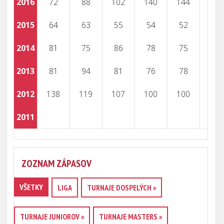
2016
72
88
102
140
144
2015
64
63
55
54
52
2014
81
75
86
78
75
2013
81
94
81
76
78
2012
138
119
107
100
100
2011
ZOZNAM ZÁPASOV
VŠETKY
LIGA
TURNAJE DOSPELÝCH »
TURNAJE JUNIOROV »
TURNAJE MASTERS »