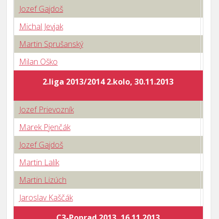
Jozef Gajdoš
1 : 
Michal Jevjak
3 : 
Martin Sprušanský
3 : 
Milan Oško
1 : 
2.liga 2013/2014 2.kolo, 30.11.2013
Jozef Prievozník
3 : 
Marek Pjenčák
3 : 
Jozef Gajdoš
2 : 
Martin Lalík
3 : 
Martin Lizúch
1 : 
Jaroslav Kaščák
3 : 
C3-Poprad 2013, 16.11.2013
Body