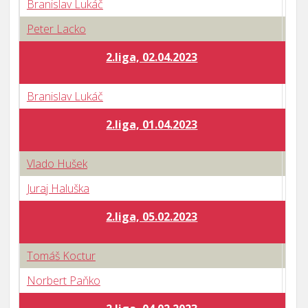
Branislav Lukáč
3 : 
Peter Lacko
1 : 
2.liga, 02.04.2023
Branislav Lukáč
1 : 
2.liga, 01.04.2023
Vlado Hušek
3 : 
Juraj Haluška
3 : 
2.liga, 05.02.2023
Tomáš Koctur
3 : 
Norbert Paňko
0 : 