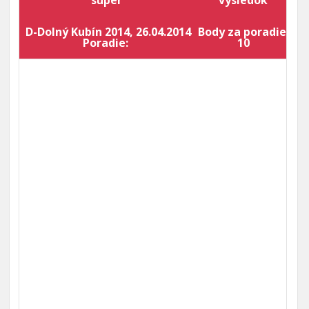
súper
výsledok
D-Dolný Kubín 2014, 26.04.2014
Body za poradie:
Bo
Poradie:
10