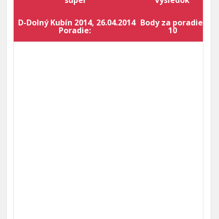
súper
výsledok
D-Dolný Kubín 2014, 26.04.2014
Body za poradie:
Bo
Poradie:
10