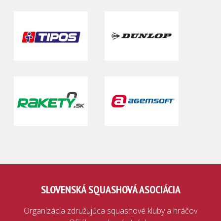
SLOVENSKÁ SQUASHOVÁ ASOCIÁCIA
Organizácia združujúca squashové kluby a hráčov