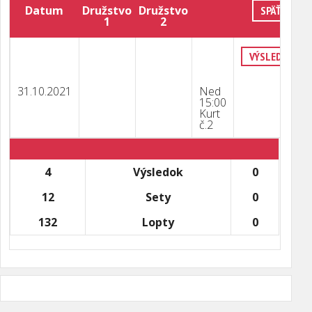
Datum
Družstvo
Družstvo
SPÄŤ
1
2
VÝSLEDKY
31.10.2021
Ned
15:00
Kurt
č.2
4
Výsledok
0
12
Sety
0
132
Lopty
0