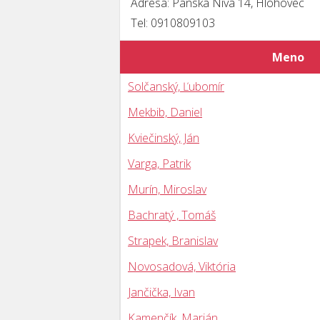
Adresa: Panska Niva 14, Hlohovec
Tel: 0910809103
Meno
Solčanský, Ľubomír
Mekbib, Daniel
Kviečinský, Ján
Varga, Patrik
Murín, Miroslav
Bachratý , Tomáš
Strapek, Branislav
Novosadová, Viktória
Jančička, Ivan
Kamenčík, Marián