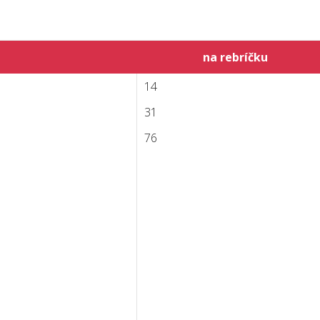
na rebríčku
14
31
76