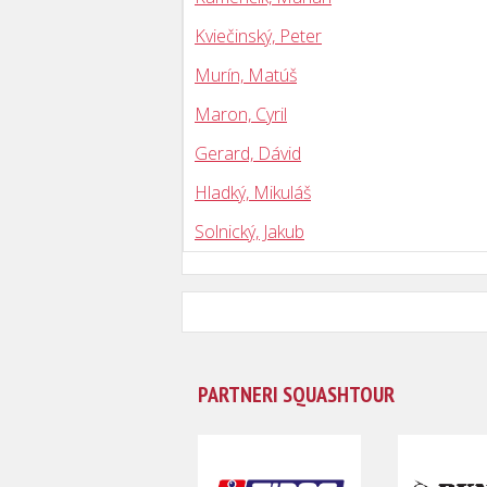
Kviečinský, Peter
Murín, Matúš
Maron, Cyril
Gerard, Dávid
Hladký, Mikuláš
Solnický, Jakub
PARTNERI SQUASHTOUR