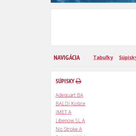
NAVIGÁCIA
Tabuľky
Súpisk
SÚPISKY
Adequart BA
BALDI Košice
IMET A
Libenow SL A
No Stroke A