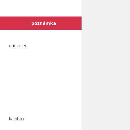
poznámka
cudzinec
kapitán