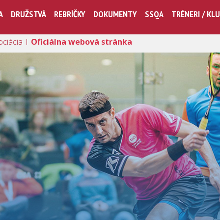
A
DRUŽSTVÁ
REBRÍČKY
DOKUMENTY
SSQA
TRÉNERI / KL
ociácia |
Oficiálna webová stránka