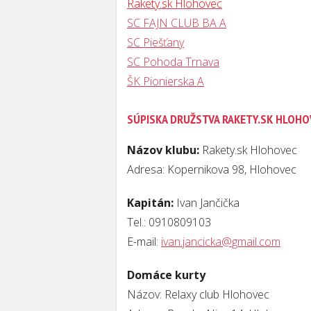
Rakety.sk Hlohovec
SC FAJN CLUB BA A
SC Piešťany
SC Pohoda Trnava
ŠK Pionierska A
SÚPISKA DRUŽSTVA RAKETY.SK HLOH
Názov klubu:
Rakety.sk Hlohovec
Adresa: Kopernikova 98, Hlohovec
Kapitán:
Ivan Jančička
Tel.: 0910809103
E-mail:
ivan.jancicka@gmail.com
Domáce kurty
Názov: Relaxy club Hlohovec