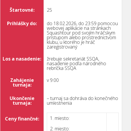
Štartovné:
25
Prihlášky do:
do 18.02.2026, do 23:59 pomocou
webovej aplikácie na stránkach
Squashtour pod svojím hráčskym
prístupom alebo prostredníctvom
klubu, u ktorého je hráč
zaregistrovaný
Los a nasadenie:
žrebuje sekretariát SSQA,
nasadenie podľa národného
rebríčka SSQA
Zahájenie
v 9:00
turnaja:
Ukončenie
– turnaj sa dohráva do konečného
turnaja:
umíestnenia
1. miesto:
Ceny finančné:
2. miesto: