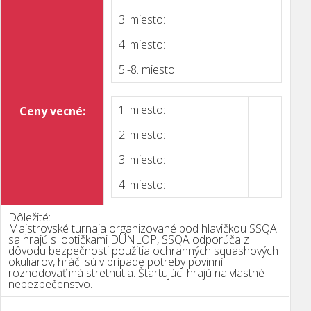
3. miesto:
4. miesto:
5.-8. miesto:
1. miesto:
Ceny vecné:
2. miesto:
3. miesto:
4. miesto:
Dôležité:
Majstrovské turnaja organizované pod hlavičkou SSQA
sa hrajú s loptičkami DUNLOP, SSQA odporúča z
dôvodu bezpečnosti použitia ochranných squashových
okuliarov, hráči sú v prípade potreby povinní
rozhodovať iná stretnutia. Štartujúci hrajú na vlastné
nebezpečenstvo.