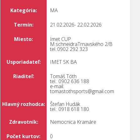
Kategória:
MA
Termín:
21.02.2026- 22.02.2026
Miesto:
Imet CUP
M.schneidraTrnavského 2/B
tel.:0902 292 323
Usporiadateľ:
IMET SK BA
Riaditeľ:
Tomáš Tóth
tel.: 0902 636 188
e-mail:
tomastothsports@gmail.com
Hlavný rozhodca:
Štefan Hudák
tel.: 0918 618 180
Zdravotník:
Nemocnica Kramáre
Počet kurtov:
0