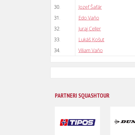
30.
Jozef Šafár
31.
Edo Vaňo
32.
Juraj Celler
33.
Lukáš Košut
34.
Viliam Vaňo
PARTNERI SQUASHTOUR