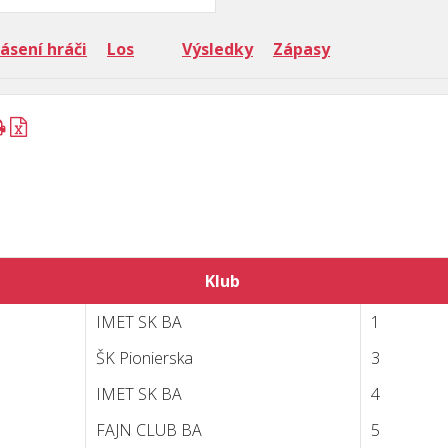
lásení hráči
Los
Výsledky
Zápasy
Klub
IMET SK BA
1
ŠK Pionierska
3
IMET SK BA
4
FAJN CLUB BA
5