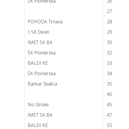
ŠK Pionierska
26
27
POHODA Trnava
28
1.SK Devín
29
IMET SK BA
30
ŠK Pionierska
32
BALDI KE
33
ŠK Pionierska
34
Barbar Skalica
35
40
No Stroke
45
IMET SK BA
47
BALDI KE
55