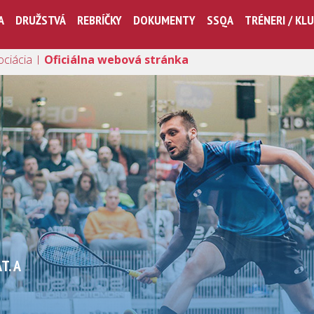
A
DRUŽSTVÁ
REBRÍČKY
DOKUMENTY
SSQA
TRÉNERI / KL
ociácia |
Oficiálna webová stránka
T. A