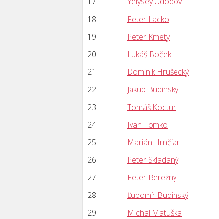
17.
Yelysey Udodov
18.
Peter Lacko
19.
Peter Kmety
20.
Lukáš Boček
21.
Dominik Hrušecký
22.
Jakub Budinsky
23.
Tomáš Koctur
24.
Ivan Tomko
25.
Marián Hrnčiar
26.
Peter Skladaný
27.
Peter Berežný
28.
Ľubomír Budinský
29.
Michal Matuška