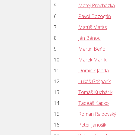
5.
Matej Procházka
6.
Pavol Bozogáň
7.
Matúš Maťas
8.
Ján Bánoci
9.
Martin Beňo
10.
Marek Manik
11.
Dominik Janda
12.
Lukáš Gašparík
13.
Tomáš Kuchárik
14.
Tadeáš Kapko
15.
Roman Ralbovský
16.
Peter Jánošík