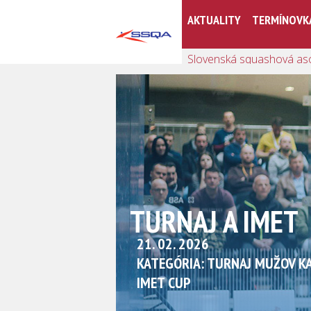
AKTUALITY
TERMÍNOVK
Slovenská squashová as
TURNAJ A IMET
21. 02. 2026
KATEGÓRIA: TURNAJ MUŽOV KA
IMET CUP