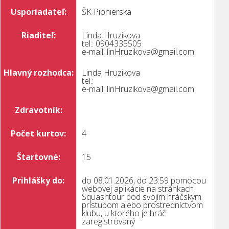
Usporiadateľ:
ŠK Pionierska
Riaditeľ:
Linda Hruzikova
tel.: 0904335505
e-mail: linHruzikova@gmail.com
Hlavný rozhodca:
Linda Hruzikova
tel.:
e-mail: linHruzikova@gmail.com
Zdravotník:
Počet kurtov:
4
Štartovné:
15
Prihlášky do:
do 08.01.2026, do 23:59 pomocou
webovej aplikácie na stránkach
Squashtour pod svojím hráčskym
prístupom alebo prostredníctvom
klubu, u ktorého je hráč
zaregistrovaný