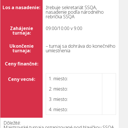
Los a nasadenie:
žrebuje sekretariát SSQA,
nasadenie podľa národného
rebríčka SSQA
Zahájenie
09:00/10:00 v 9:00
turnaja:
Ukončenie
– turnaj sa dohráva do konečného
turnaja:
umíestnenia
Ceny finančné:
1. miesto:
Ceny vecné:
2. miesto:
3. miesto:
4. miesto:
Dôležité:
Majstrovské turnaja organizované pod hlavičkou SSQA