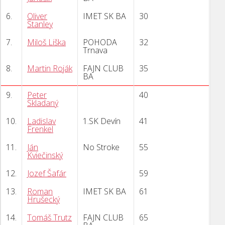
6.
Oliver
IMET SK BA
30
Stanley
7.
Miloš Liška
POHODA
32
Trnava
8.
Martin Roják
FAJN CLUB
35
BA
9.
Peter
40
Skladaný
10.
Ladislav
1.SK Devín
41
Frenkel
11.
Ján
No Stroke
55
Kviečinský
12.
Jozef Šafár
59
13.
Roman
IMET SK BA
61
Hrušecký
14.
Tomáš Trutz
FAJN CLUB
65