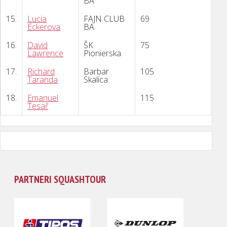
BA
15.
Lucia
FAJN CLUB
69
Eckerova
BA
16.
David
ŠK
75
Lawrence
Pionierska
17.
Richard
Barbar
105
Taranda
Skalica
18.
Emanuel
115
Tesař
PARTNERI SQUASHTOUR