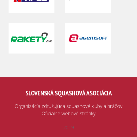
SLOVENSKÁ SQUASHOVÁ ASOCIÁCIA
Organizácia združujúca squashové kluby a hráčov
Oficiálne webové stránky
2019