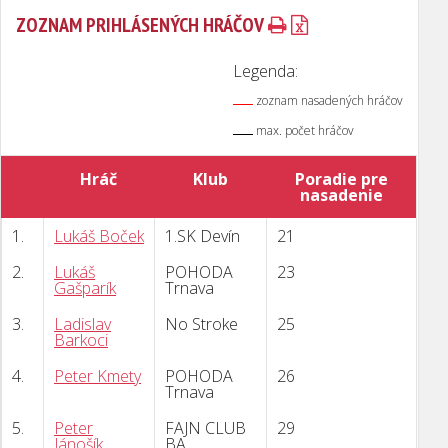
ZOZNAM PRIHLÁSENÝCH HRÁČOV
Legenda:
zoznam nasadených hráčov
max. počet hráčov
Hráč
Klub
Poradie pre
nasadenie
1.
Lukáš Boček
1.SK Devín
21
2.
Lukáš
POHODA
23
Gašparík
Trnava
3.
Ladislav
No Stroke
25
Barkoci
4.
Peter Kmety
POHODA
26
Trnava
5.
Peter
FAJN CLUB
29
Jánošík
BA