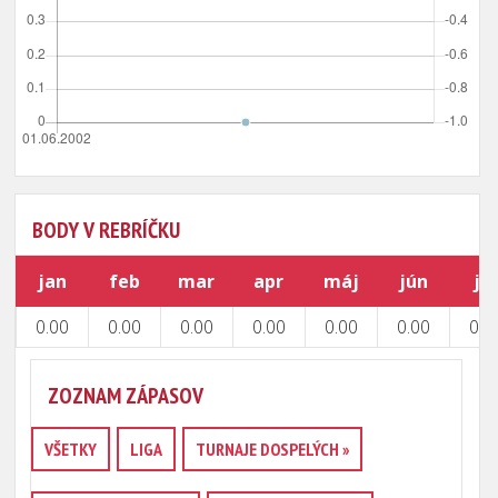
BODY V REBRÍČKU
jan
feb
mar
apr
máj
jún
júl
0.00
0.00
0.00
0.00
0.00
0.00
0.0
ZOZNAM ZÁPASOV
VŠETKY
LIGA
TURNAJE DOSPELÝCH »