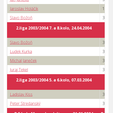
Jaroslav Holáčik
1 : 3
Slavo Božoň
3 : 1
2.liga 2003/2004 7. a 8.kolo, 24.04.2004
Slavo Božoň
3 : 0
Ludek Kurka
3 : 0
Michal Janeček
3 : 0
Juraj Tekel
3 : 0
2.liga 2003/2004 5. a 6.kolo, 07.03.2004
Ladislav Kiss
3 : 1
Peter Stredanský
3 : 1