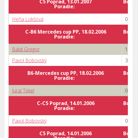
C5 Poprad, 13.01.2007
Body 
Poradie:
Heňa Lokšová
0 : 3
C-B6 Mercedes cup PP, 18.02.2006
Body 
Poradie:
Baldi Gregor
1 : 3
Pavol Bobovský
3 : 2
B6-Mercedes cup PP, 18.02.2006
Body 
Poradie:
Juraj Tekel
0 : 3
C-C5 Poprad, 14.01.2006
Body 
Poradie:
Pavol Bobovský
0 : 3
C5 Poprad, 14.01.2006
Body 