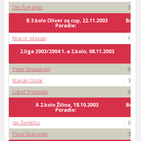
Oto Šofranko
3 : 1
B 3.kolo Oliver sq cup, 22.11.2003
Body 
Poradie:
Maroš Maxián
1 : 3
2.liga 2003/2004 1. a 2.kolo, 08.11.2003
Peter Stredanský
0 : 3
Marián Stolár
3 : 0
Ľuboš Priehoda
0 : 3
A 2.kolo Žilina, 18.10.2003
Body 
Poradie:
Ján Žemlička
0 : 3
Pavol Bobovský
3 : 0