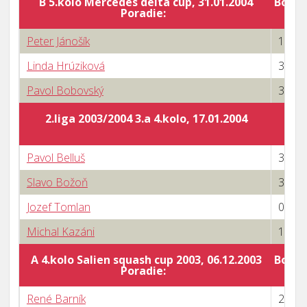
B 5.kolo Mercedes delta cup, 31.01.2004
Body 
Poradie:
Peter Jánošík
1 : 3
Linda Hrúziková
3 : 2
Pavol Bobovský
3 : 0
2.liga 2003/2004 3.a 4.kolo, 17.01.2004
Pavol Belluš
3 : 0
Slavo Božoň
3 : 0
Jozef Tomlan
0 : 3
Michal Kazáni
1 : 3
A 4.kolo Salien squash cup 2003, 06.12.2003
Body 
Poradie:
René Barník
2 : 3