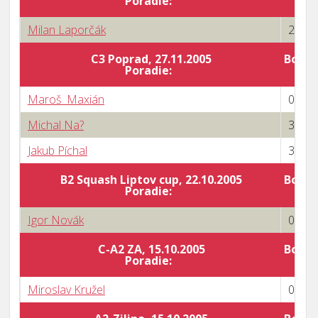
Poradie:
Milan Laporčák
2 : 3
C3 Poprad, 27.11.2005
Body 
Poradie:
Maroš Maxián
0 : 3
Michal Na?
3 : 1
Jakub Píchal
3 : 1
B2 Squash Liptov cup, 22.10.2005
Body 
Poradie:
Igor Novák
0 : 3
C-A2 ZA, 15.10.2005
Body 
Poradie:
Miroslav Kružel
0 : 3