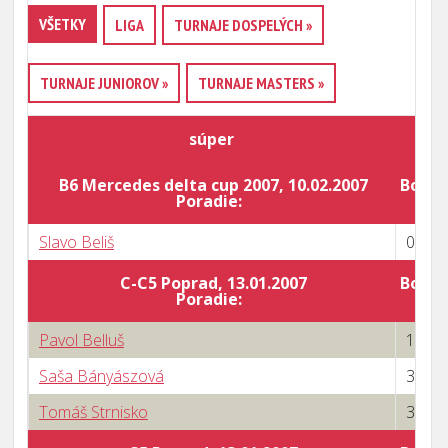
VŠETKY
LIGA
TURNAJE DOSPELÝCH »
TURNAJE JUNIOROV »
TURNAJE MASTERS »
súper
v
B6 Mercedes delta cup 2007, 10.02.2007
Body 
Poradie:
Slavo Beliš
0 : 3
C-C5 Poprad, 13.01.2007
Body 
Poradie:
Pavol Belluš
1 : 3
Saša Bányászová
3 : 1
Tomáš Strnisko
3 : 1