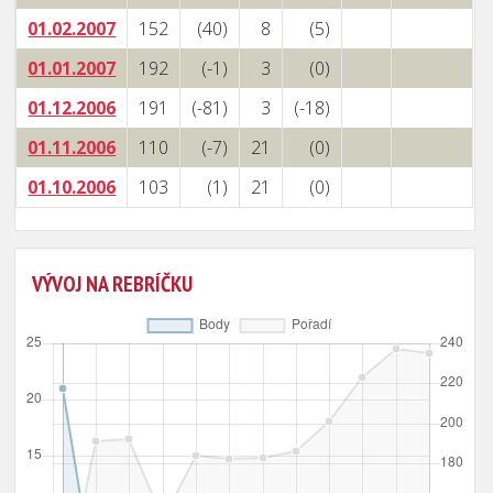
01.02.2007
152
(40)
8
(5)
01.01.2007
192
(-1)
3
(0)
01.12.2006
191
(-81)
3
(-18)
01.11.2006
110
(-7)
21
(0)
01.10.2006
103
(1)
21
(0)
VÝVOJ NA REBRÍČKU