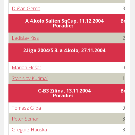
Dušan Gerda
3 : 0
A 4.kolo Salien SqCup, 11.12.2004
Body 
Poradie:
Ladislav Kiss
2 : 3
2.liga 2004/5 3. a 4.kolo, 27.11.2004
Marián Flešár
0 : 3
Stanislav Kurimai
1 : 3
C-B3 Zilina, 13.11.2004
Body 
Poradie:
Tomasz Gliba
0 : 3
Peter Seman
3 : 2
Gregorz Hauska
3 : 2