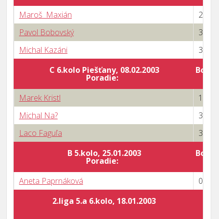
Maroš Maxián
2 : 3
Pavol Bobovský
3 : 2
Michal Kazáni
3 : 1
C 6.kolo Piešťany, 08.02.2003
Body 
Poradie:
Marek Kristl
1 : 3
Michal Na?
3 : 1
Laco Faguľa
3 : 0
B 5.kolo, 25.01.2003
Body 
Poradie:
Aneta Paprnáková
0 : 3
2.liga 5.a 6.kolo, 18.01.2003