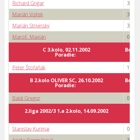
Richard Grigar
3 : 0
Marián Vojtek
3 : 1
Marián Strivinský
3 : 0
Maroš Maxián
0 : 3
C 3.kolo, 02.11.2002
Body 
Poradie:
Peter Štofaňák
1 : 3
B 2.kolo OLIVER SC, 26.10.2002
Body 
Poradie:
Baldi Gregor
0 : 3
2.liga 2002/3 1.a 2.kolo, 14.09.2002
Stanislav Kurimai
0 : 3