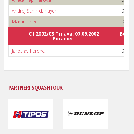
Aneta Paprnáková
3 : 1
Andrej Schmidtmayer
0 : 3
Martin Fried
0 : 3
C1 2002/03 Trnava, 07.09.2002
Body 
Poradie:
Jaroslav Ferenc
0 : 3
PARTNERI SQUASHTOUR