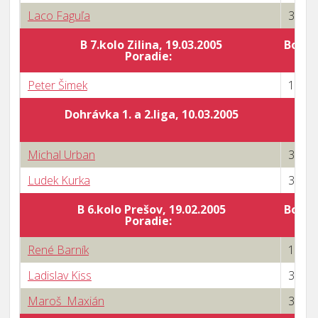
Laco Faguľa
3 : 0
B 7.kolo Zilina, 19.03.2005
Body 
Poradie:
Peter Šimek
1 : 3
Dohrávka 1. a 2.liga, 10.03.2005
Michal Urban
3 : 0
Ludek Kurka
3 : 1
B 6.kolo Prešov, 19.02.2005
Body 
Poradie:
René Barník
1 : 3
Ladislav Kiss
3 : 2
Maroš Maxián
3 : 2