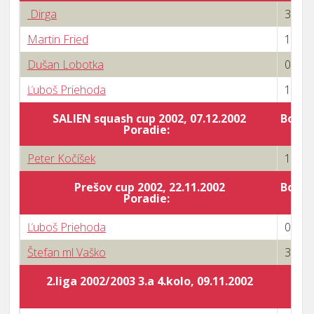
Dirga
3 : 2
Martin Fried
1 : 3
Dušan Lobotka
0 : 3
Ľuboš Priehoda
1 : 3
SALIEN squash cup 2002, 07.12.2002
Body 
Poradie:
Peter Kočíšek
1 : 3
Prešov cup 2002, 22.11.2002
Body 
Poradie:
Ľuboš Priehoda
0 : 3
Štefan ml Vaško
3 : 0
2.liga 2002/2003 3.a 4.kolo, 09.11.2002