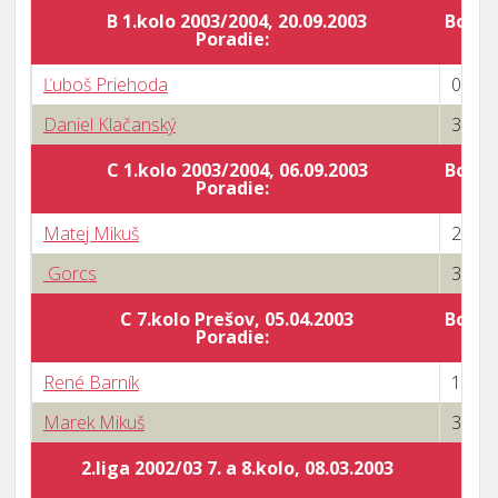
B 1.kolo 2003/2004, 20.09.2003
Body 
Poradie:
Ľuboš Priehoda
0 : 3
Daniel Klačanský
3 : 0
C 1.kolo 2003/2004, 06.09.2003
Body 
Poradie:
Matej Mikuš
2 : 3
Gorcs
3 : 0
C 7.kolo Prešov, 05.04.2003
Body 
Poradie:
René Barník
1 : 3
Marek Mikuš
3 : 0
2.liga 2002/03 7. a 8.kolo, 08.03.2003