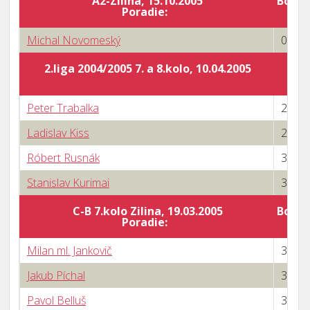
A2-Zilina, 15.10.2005
Body 
Poradie:
Michal Novomeský
0 : 3
2.liga 2004/2005 7. a 8.kolo, 10.04.2005
Peter Trabalka
2 : 3
Ladislav Kiss
2 : 3
Róbert Rusnák
3 : 1
Stanislav Kurimai
3 : 2
C-B 7.kolo Zilina, 19.03.2005
Body 
Poradie:
Milan ml. Jankovič
3 : 2
Jakub Píchal
3 : 0
Pavol Belluš
3 : 1