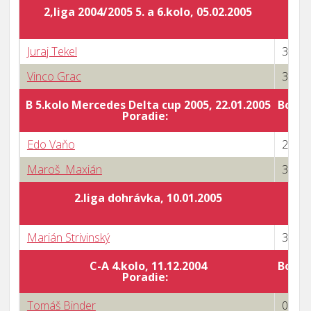
2,liga 2004/2005 5. a 6.kolo, 05.02.2005
Juraj Tekel
3 : 1
Vinco Grac
3 : 0
B 5.kolo Mercedes Delta cup 2005, 22.01.2005
Body 
Poradie:
Edo Vaňo
2 : 3
Maroš Maxián
3 : 0
2.liga dohrávka, 10.01.2005
Marián Strivinský
3 : 2
C-A 4.kolo, 11.12.2004
Body 
Poradie:
Tomáš Binder
0 : 3