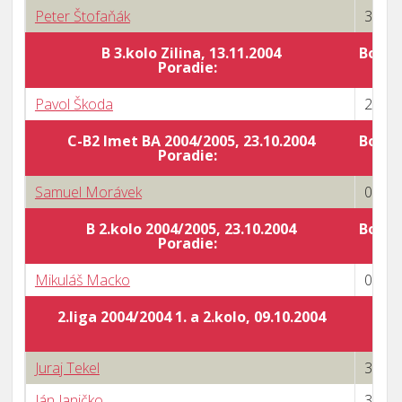
Peter Štofaňák
3 : 0
B 3.kolo Zilina, 13.11.2004
Body 
Poradie:
Pavol Škoda
2 : 3
C-B2 Imet BA 2004/2005, 23.10.2004
Body 
Poradie:
Samuel Morávek
0 : 3
B 2.kolo 2004/2005, 23.10.2004
Body 
Poradie:
Mikuláš Macko
0 : 3
2.liga 2004/2004 1. a 2.kolo, 09.10.2004
Juraj Tekel
3 : 0
Ján Janičko
3 : 0