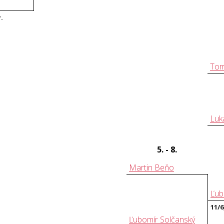
r.
Tom
Luk
5. - 8.
Martin Beňo
Ľub
11/6
Ľubomír Solčanský