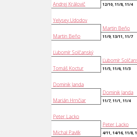
Andrej Královič
12/10, 11/8, 11/4
Yelysey Udodov
Martin Beňo
Martin Beňo
11/9, 13/11, 11/7
Ľubomír Solčanský
Ľubomír Solčan
Tomáš Koctur
11/5, 11/6, 11/3
Dominik Janda
Dominik Janda
Marián Hrnčiar
11/7, 11/1, 11/4
Peter Lacko
Peter Lacko
Michal Pavlík
4/11, 14/16, 11/8, 