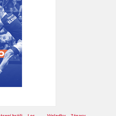
lásení hráči
Los
Výsledky
Zápasy