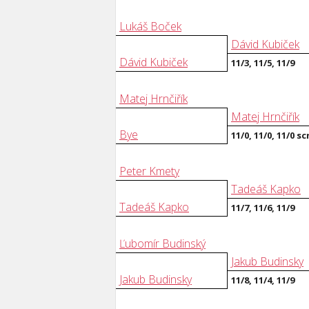
Lukáš Boček
Dávid Kubiček
Dávid Kubiček
11/3, 11/5, 11/9
Matej Hrnčiřík
Matej Hrnčiřík
Bye
11/0, 11/0, 11/0 sc
Peter Kmety
Tadeáš Kapko
Tadeáš Kapko
11/7, 11/6, 11/9
Ľubomír Budinský
Jakub Budinsky
Jakub Budinsky
11/8, 11/4, 11/9