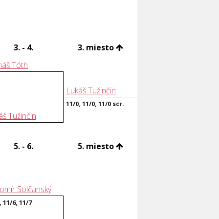
3. - 4.
3. miesto
áš Tóth
Lukáš Tužinčin
11/0, 11/0, 11/0 scr.
áš Tužinčin
5. - 6.
5. miesto
omír Solčanský
, 11/6, 11/7