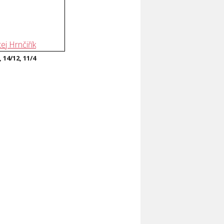
ej Hrnčiřík
, 14/12, 11/4