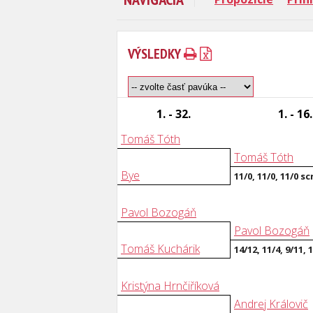
VÝSLEDKY
1. - 32.
1. - 16.
Tomáš Tóth
Tomáš Tóth
Bye
11/0, 11/0, 11/0 sc
Pavol Bozogáň
Pavol Bozogáň
Tomáš Kuchárik
14/12, 11/4, 9/11, 
Kristýna Hrnčiříková
Andrej Královič