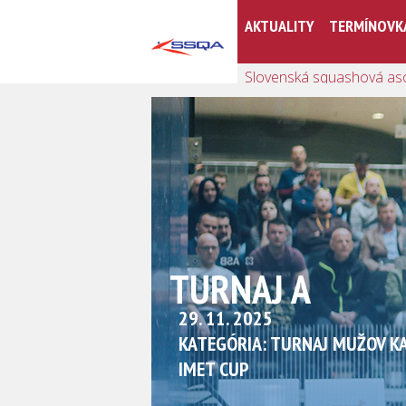
AKTUALITY
TERMÍNOVK
Slovenská squashová as
TURNAJ A
29. 11. 2025
KATEGÓRIA: TURNAJ MUŽOV KA
IMET CUP