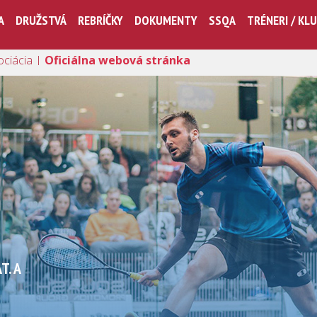
A
DRUŽSTVÁ
REBRÍČKY
DOKUMENTY
SSQA
TRÉNERI / KL
ociácia |
Oficiálna webová stránka
T. A