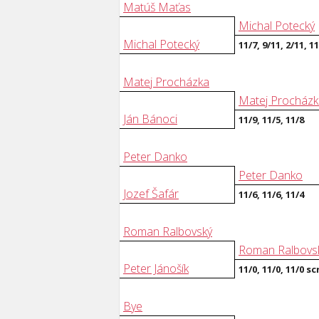
Matúš Maťas
Michal Potecký
Michal Potecký
11/7, 9/11, 2/11, 1
Matej Procházka
Matej Procházk
Ján Bánoci
11/9, 11/5, 11/8
Peter Danko
Peter Danko
Jozef Šafár
11/6, 11/6, 11/4
Roman Ralbovský
Roman Ralbovs
Peter Jánošík
11/0, 11/0, 11/0 sc
Bye