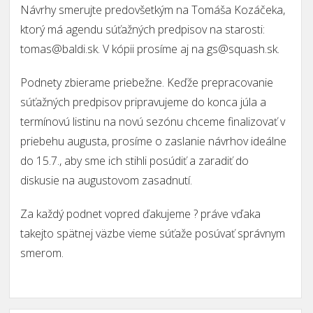
Návrhy smerujte predovšetkým na Tomáša Kozáčeka,
ktorý má agendu súťažných predpisov na starosti:
tomas@baldi.sk. V kópii prosíme aj na gs@squash.sk.
Podnety zbierame priebežne. Keďže prepracovanie
súťažných predpisov pripravujeme do konca júla a
termínovú listinu na novú sezónu chceme finalizovať v
priebehu augusta, prosíme o zaslanie návrhov ideálne
do 15.7., aby sme ich stihli posúdiť a zaradiť do
diskusie na augustovom zasadnutí.
Za každý podnet vopred ďakujeme ? práve vďaka
takejto spätnej väzbe vieme súťaže posúvať správnym
smerom.