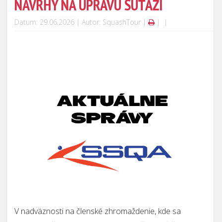
NÁVRHY NA ÚPRAVU SÚŤAŽÍ
Datum: 29.06.2026 | Autor: SquashTour |
|
|
V nadväznosti na členské zhromaždenie, kde sa