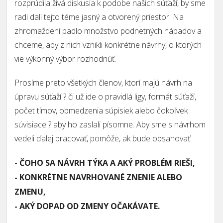
rozprúdila živá diskusia k podobe našich súťaží, by sme
radi dali tejto téme jasný a otvorený priestor. Na
zhromaždení padlo množstvo podnetných nápadov a
chceme, aby z nich vznikli konkrétne návrhy, o ktorých
vie výkonný výbor rozhodnúť.
Prosíme preto všetkých členov, ktorí majú návrh na
úpravu súťaží ? či už ide o pravidlá ligy, formát súťaží,
počet tímov, obmedzenia súpisiek alebo čokoľvek
súvisiace ? aby ho zaslali písomne. Aby sme s návrhom
vedeli ďalej pracovať, pomôže, ak bude obsahovať:
- ČOHO SA NÁVRH TÝKA A AKÝ PROBLÉM RIEŠI,
- KONKRÉTNE NAVRHOVANÉ ZNENIE ALEBO
ZMENU,
- AKÝ DOPAD OD ZMENY OČAKÁVATE.