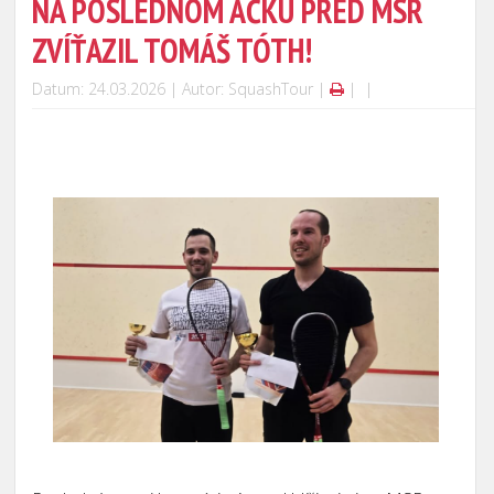
NA POSLEDNOM AČKU PRED MSR
ZVÍŤAZIL TOMÁŠ TÓTH!
Datum: 24.03.2026 | Autor: SquashTour |
|
|