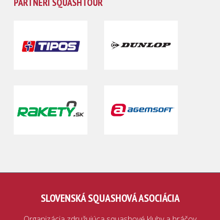
PARTNERI SQUASHTOUR
SLOVENSKÁ SQUASHOVÁ ASOCIÁCIA
Organizácia združujúca squashové kluby a hráčov