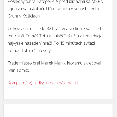
Posledný turnaj kategórie A pred blížiacimi sa MSR v
squashi sa uskutočnil túto sobotu v squash centre
Grunt v Košiciach.
Celkovo sa tu stretlo 32 hráčov a vo finále sa stretli
tentokrát Tomáš Tóth a Lukáš Tužinčin a teda dvaja
najvyššie nasadení hráči. Po 45 minútach zvíťazil
Tomáš Tóth 3:1 na sety.
Tretie miesto bral Marek Manik, ktorému skrečoval
Ivan Tomko.
Kompletné výsledky turnaja nájdete tu!