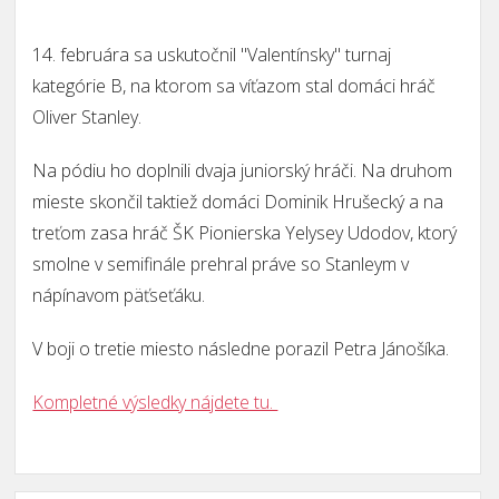
14. februára sa uskutočnil "Valentínsky" turnaj
kategórie B, na ktorom sa víťazom stal domáci hráč
Oliver Stanley.
Na pódiu ho doplnili dvaja juniorský hráči. Na druhom
mieste skončil taktiež domáci Dominik Hrušecký a na
treťom zasa hráč ŠK Pionierska Yelysey Udodov, ktorý
smolne v semifinále prehral práve so Stanleym v
nápínavom päťseťáku.
V boji o tretie miesto následne porazil Petra Jánošíka.
Kompletné výsledky nájdete tu.