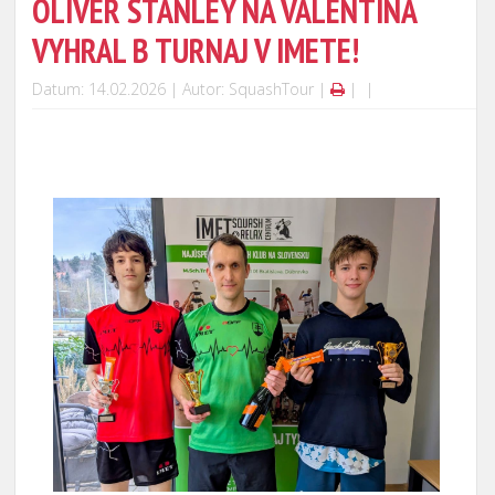
OLIVER STANLEY NA VALENTÍNA
VYHRAL B TURNAJ V IMETE!
Datum: 14.02.2026 | Autor: SquashTour |
|
|