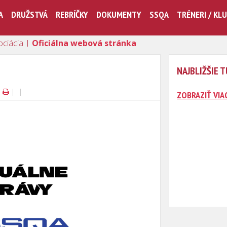
A
DRUŽSTVÁ
REBRÍČKY
DOKUMENTY
SSQA
TRÉNERI / KL
ociácia |
Oficiálna webová stránka
NAJBLIŽŠIE 
|
|
|
ZOBRAZIŤ VIAC