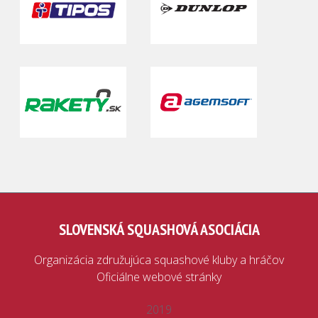
SLOVENSKÁ SQUASHOVÁ ASOCIÁCIA
Organizácia združujúca squashové kluby a hráčov
Oficiálne webové stránky
2019