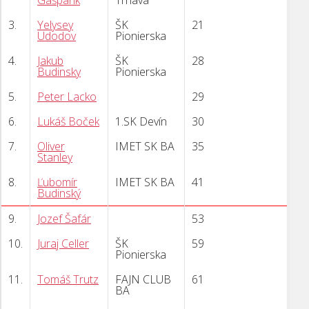
Gašparík
Trnava
3.
Yelysey
ŠK
21
Udodov
Pionierska
4.
Jakub
ŠK
28
Budinsky
Pionierska
5.
Peter Lacko
29
6.
Lukáš Boček
1.SK Devín
30
7.
Oliver
IMET SK BA
35
Stanley
8.
Ľubomír
IMET SK BA
41
Budinský
9.
Jozef Šafár
53
10.
Juraj Celler
ŠK
59
Pionierska
11.
Tomáš Trutz
FAJN CLUB
61
BA