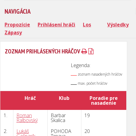
NAVIGÁCIA
Propozície
Prihlásení hráči
Los
Výsledky
Zápasy
ZOZNAM PRIHLÁSENÝCH HRÁČOV
Legenda:
zoznam nasadených hráčov
max. počet hráčov
Hráč
Klub
Poradie pre
nasadenie
1.
Roman
Barbar
19
Ralbovský
Skalica
2.
Lukáš
POHODA
20