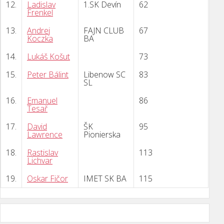
12.
Ladislav
1.SK Devín
62
Frenkel
13.
Andrej
FAJN CLUB
67
Koczka
BA
14.
Lukáš Košut
73
15.
Peter Bálint
Libenow SC
83
SL
16.
Emanuel
86
Tesař
17.
David
ŠK
95
Lawrence
Pionierska
18.
Rastislav
113
Lichvar
19.
Oskar Fičor
IMET SK BA
115