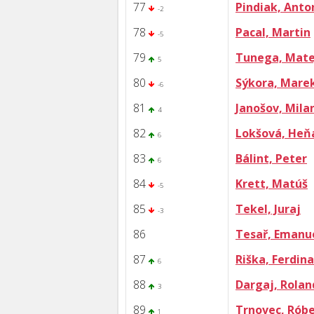
77
Pindiak, Anto
-2
78
Pacal, Martin
-5
79
Tunega, Mate
5
80
Sýkora, Mare
-6
81
Janošov, Mila
4
82
Lokšová, Heň
6
83
Bálint, Peter
6
84
Krett, Matúš
-5
85
Tekel, Juraj
-3
86
Tesař, Emanu
87
Riška, Ferdin
6
88
Dargaj, Rolan
3
89
Trnovec, Róbe
1