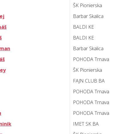
ŠK Pionierska
ej
Barbar Skalica
máš
BALDI KE
š
BALDI KE
oman
Barbar Skalica
áš
POHODA Trnava
sey
ŠK Pionierska
FAJN CLUB BA
POHODA Trnava
POHODA Trnava
n
POHODA Trnava
minik
IMET SK BA