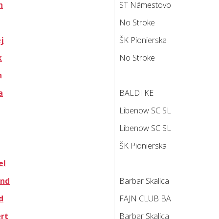
n
ST Námestovo
No Stroke
j
ŠK Pionierska
k
No Stroke
n
a
BALDI KE
Libenow SC SL
Libenow SC SL
ŠK Pionierska
el
and
Barbar Skalica
d
FAJN CLUB BA
rt
Barbar Skalica