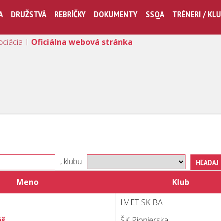
A
DRUŽSTVÁ
REBRÍČKY
DOKUMENTY
SSQA
TRÉNERI / KL
ociácia |
Oficiálna webová stránka
, klubu
Meno
Klub
IMET SK BA
áš
ŠK Pionierska