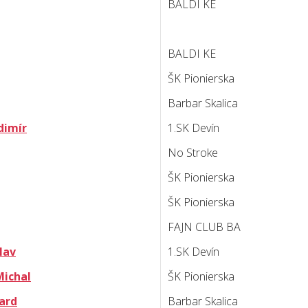
BALDI KE
BALDI KE
ŠK Pionierska
Barbar Skalica
dimír
1.SK Devín
No Stroke
ŠK Pionierska
ŠK Pionierska
FAJN CLUB BA
lav
1.SK Devín
ichal
ŠK Pionierska
ard
Barbar Skalica