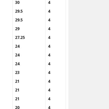
30
4
29.5
4
29.5
4
29
4
27.25
4
24
4
24
4
24
4
23
4
21
4
21
4
21
4
20
4