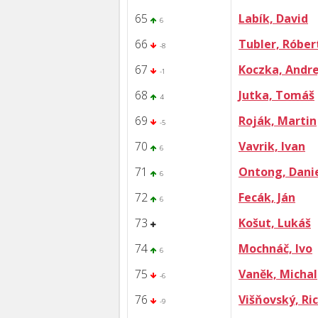
65
Labík, David
6
66
Tubler, Róber
-8
67
Koczka, Andre
-1
68
Jutka, Tomáš
4
69
Roják, Martin
-5
70
Vavrik, Ivan
6
71
Ontong, Dani
6
72
Fecák, Ján
6
73
Košut, Lukáš
74
Mochnáč, Ivo
6
75
Vaněk, Michal
-6
76
Višňovský, Ri
-9