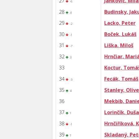
27
Jankovič, Mil
-6
28
Budinsky, Jak
4
29
Lacko, Peter
-2
30
Boček, Lukáš
-1
31
Liška, Miloš
-7
32
Hrnčiar, Mari
3
33
Koctur, Tomá
34
Fecák, Tomáš
-3
35
Stanley, Olive
4
36
Mekbib, Danie
37
Lorinčík, Duš
1
38
Hrnčiříková, 
-1
39
Skladaný, Pet
1