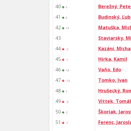
40
Berežný, Pete
5
41
Budinský, Ľu
6
42
Matuška, Mic
13
43
Staviarsky, M
44
Kazáni, Micha
-2
45
Hirka, Kamil
-1
46
Vaňo, Edo
14
47
Tomko, Ivan
-13
48
Hrušecký, Ro
1
49
Vittek, Tomá
-3
50
Škoriak, Jaros
2
51
Ferenc, Jarosl
-1