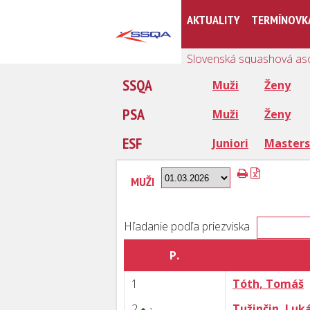
AKTUALITY
TERMÍNOVK
Slovenská squashová as
SSQA
Muži
Ženy
PSA
Muži
Ženy
ESF
Juniori
Masters
MUŽI
Hľadanie podľa priezviska
P.
1
Tóth, Tomáš
2
Tužinčin, Luk