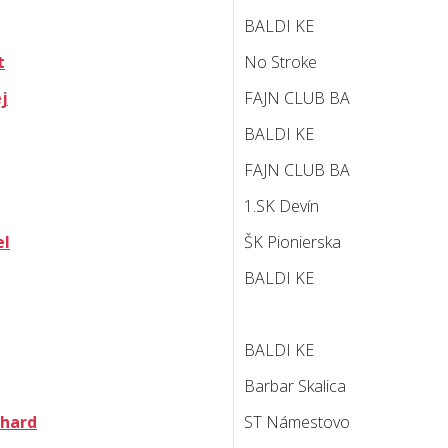
BALDI KE
t
No Stroke
j
FAJN CLUB BA
BALDI KE
FAJN CLUB BA
1.SK Devín
el
ŠK Pionierska
BALDI KE
BALDI KE
Barbar Skalica
chard
ST Námestovo