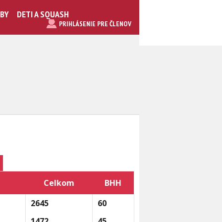
UBY
DETI A SQUASH
PRIHLÁSENIE PRE ČLENOV
Celkom
BHH
2645
60
1472
45