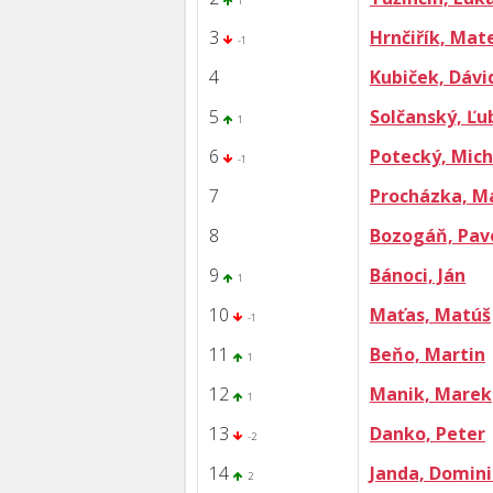
1
3
Hrnčiřík, Mat
-1
4
Kubiček, Dávi
5
Solčanský, Ľu
1
6
Potecký, Mich
-1
7
Procházka, M
8
Bozogáň, Pav
9
Bánoci, Ján
1
10
Maťas, Matúš
-1
11
Beňo, Martin
1
12
Manik, Marek
1
13
Danko, Peter
-2
14
Janda, Domin
2