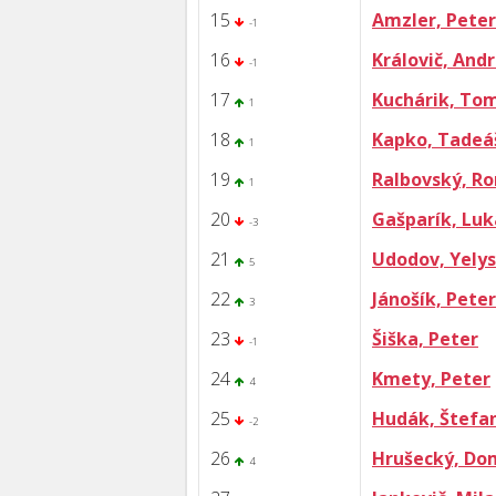
15
Amzler, Peter
-1
16
Královič, Andr
-1
17
Kuchárik, To
1
18
Kapko, Tadeá
1
19
Ralbovský, R
1
20
Gašparík, Luk
-3
21
Udodov, Yely
5
22
Jánošík, Peter
3
23
Šiška, Peter
-1
24
Kmety, Peter
4
25
Hudák, Štefa
-2
26
Hrušecký, Do
4