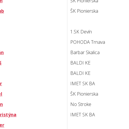
an
ŠK Pionierska
ub
ŠK Pionierska
1.SK Devín
POHODA Trnava
án
Barbar Skalica
š
BALDI KE
BALDI KE
r
IMET SK BA
l
ŠK Pionierska
an
No Stroke
Kristýna
IMET SK BA
er