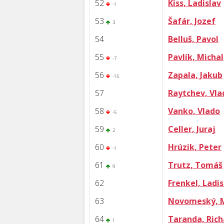
52
Kiss, Ladislav
-1
53
Šafár, Jozef
3
54
Belluš, Pavol
55
Pavlík, Michal
-7
56
Zapala, Jakub
-15
57
Raytchev, Vla
58
Vanko, Vlado
-5
59
Celler, Juraj
2
60
Hrúzik, Peter
-1
61
Trutz, Tomáš
9
62
Frenkel, Ladis
63
Novomeský, M
64
Taranda, Rich
1