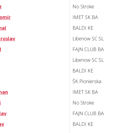
r
No Stroke
bomír
IMET SK BA
hal
BALDI KE
iroslav
Libenow SC SL
l
FAJN CLUB BA
Libenow SC SL
BALDI KE
ŠK Pionierska
man
IMET SK BA
š
No Stroke
lav
FAJN CLUB BA
av
BALDI KE