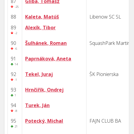
87
Gliba, Tomasz
-25
88
Kaleta, Matúš
Libenow SC SL
89
Alexík, Tibor
-2
90
Šulhánek, Roman
SquashPark Martin
-6
91
Paprnáková, Aneta
14
92
Tekel, Juraj
ŠK Pionierska
-1
93
Hrnčiřík, Ondrej
1
94
Turek, Ján
-8
95
Potecký, Michal
FAJN CLUB BA
21