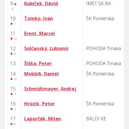
9
Kubiček, Dávid
IMET SK BA
3
10
Tomko, Ivan
ŠK Pionierska
1
11
Erent, Marcel
-2
12
Solčanský, Ľubomír
POHODA Trnava
3
13
Šiška, Peter
POHODA Trnava
14
Mekbib, Daniel
ŠK Pionierska
-9
15
Schmidtmayer, Andrej
-1
16
Hrúzik, Peter
ŠK Pionierska
2
17
Laporčák, Milan
BALDI KE
6