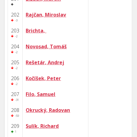
202
Rajčan, Miroslav
-3
203
Brichta,
-2
204
Novosad, Tomáš
-2
205
Rešetár, Andrej
-2
206
Kočíšek, Peter
-2
207
Filo, Samuel
-31
208
Okrucký, Radovan
-59
209
Sulík, Richard
1