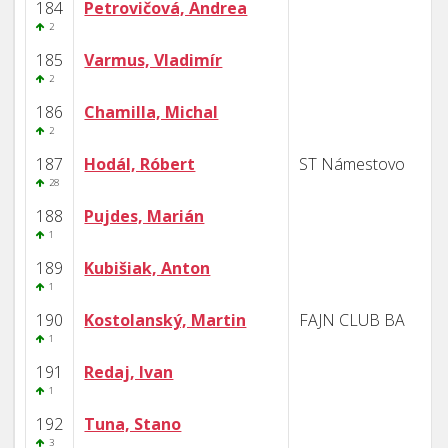
184
Petrovičová, Andrea
2
185
Varmus, Vladimír
2
186
Chamilla, Michal
2
187
Hodál, Róbert
ST Námestovo
28
188
Pujdes, Marián
1
189
Kubišiak, Anton
1
190
Kostolanský, Martin
FAJN CLUB BA
1
191
Redaj, Ivan
1
192
Tuna, Stano
3