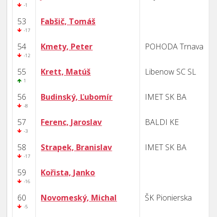
-1
53
Fabšič, Tomáš
-17
54
Kmety, Peter
POHODA Trnava
-12
55
Krett, Matúš
Libenow SC SL
1
56
Budinský, Ľubomír
IMET SK BA
-8
57
Ferenc, Jaroslav
BALDI KE
-3
58
Strapek, Branislav
IMET SK BA
-17
59
Kořista, Janko
-16
60
Novomeský, Michal
ŠK Pionierska
-5