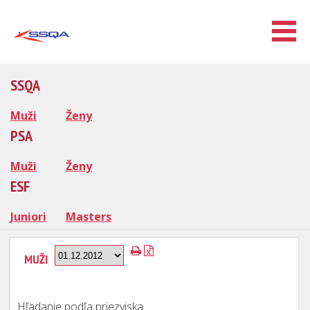
SSQA
Muži
Ženy
PSA
Muži
Ženy
ESF
Juniori
Masters
MUŽI
Hľadanie podľa priezviska