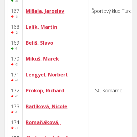
34
167
Mišala, Jaroslav
Športový klub Turca
-31
168
Lalík, Martin
-2
169
Beliš, Slavo
4
170
Mikuš, Marek
-2
171
Lengyel, Norbert
-4
172
Prokop, Richard
1.SC Komárno
-2
173
Barlíková, Nicole
-1
174
Romaňáková,
-3