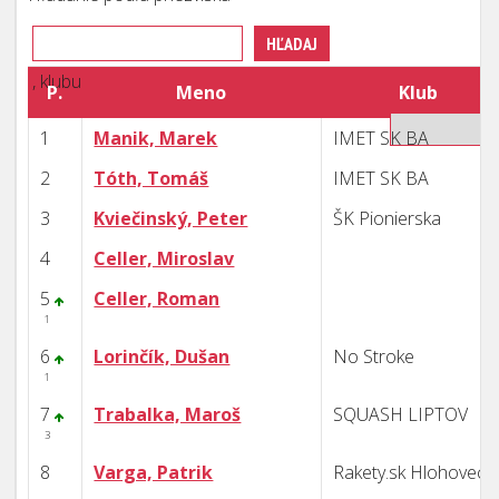
, klubu
P.
Meno
Klub
1
Manik, Marek
IMET SK BA
2
Tóth, Tomáš
IMET SK BA
3
Kviečinský, Peter
ŠK Pionierska
4
Celler, Miroslav
5
Celler, Roman
1
6
Lorinčík, Dušan
No Stroke
1
7
Trabalka, Maroš
SQUASH LIPTOV
3
8
Varga, Patrik
Rakety.sk Hlohovec