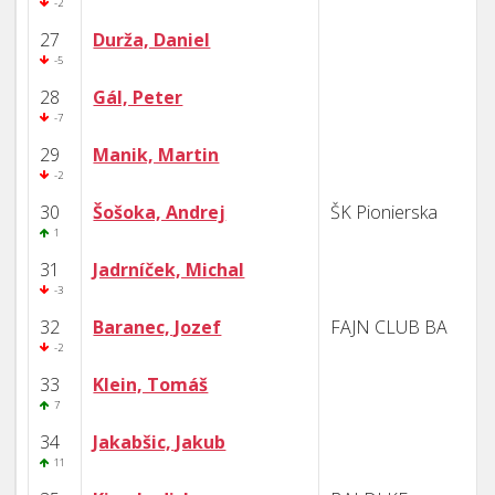
-2
27
Durža, Daniel
-5
28
Gál, Peter
-7
29
Manik, Martin
-2
30
Šošoka, Andrej
ŠK Pionierska
1
31
Jadrníček, Michal
-3
32
Baranec, Jozef
FAJN CLUB BA
-2
33
Klein, Tomáš
7
34
Jakabšic, Jakub
11