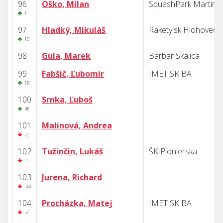
96
Oško, Milan
SquashPark Martin
1
97
Hladký, Mikuláš
Rakety.sk Hlohovec
10
98
Gula, Marek
Barbar Skalica
99
Fabšič, Ľubomír
IMET SK BA
18
100
Srnka, Ľuboš
48
101
Malinová, Andrea
-2
102
Tužinčin, Lukáš
ŠK Pionierska
-1
103
Jurena, Richard
-43
104
Procházka, Matej
IMET SK BA
-2