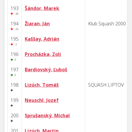
193
Šándor, Marek
-28
194
Žiaran, Ján
Klub Squash 2000 B
-33
195
Kaššay, Adrián
-2
196
Procházka, Zoli
9
197
Bardiovský, Ľuboš
9
198
Lizúch, Tomáš
SQUASH LIPTOV
199
Neuschl, Jozef
200
Sprušanský, Michal
201
Lizúch, Martin