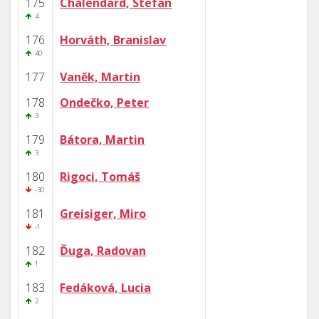
175
Chalendard, Stefan
4
176
Horváth, Branislav
40
177
Vaněk, Martin
178
Ondečko, Peter
3
179
Bátora, Martin
3
180
Rigoci, Tomáš
-30
181
Greisiger, Miro
-1
182
Ďuga, Radovan
1
183
Fedáková, Lucia
2