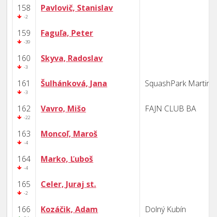
158
Pavlovič, Stanislav
-2
159
Faguľa, Peter
-39
160
Skyva, Radoslav
-3
161
Šulhánková, Jana
SquashPark Martin
-3
162
Vavro, Mišo
FAJN CLUB BA
-22
163
Moncoľ, Maroš
-4
164
Marko, Ľuboš
-4
165
Celer, Juraj st.
-2
166
Kozáčik, Adam
Dolný Kubín