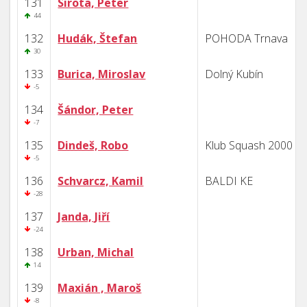
131
Sirota, Peter
44
132
Hudák, Štefan
POHODA Trnava
30
133
Burica, Miroslav
Dolný Kubín
-5
134
Šándor, Peter
-7
135
Dindeš, Robo
Klub Squash 2000 B
-5
136
Schvarcz, Kamil
BALDI KE
-28
137
Janda, Jiří
-24
138
Urban, Michal
14
139
Maxián , Maroš
-8