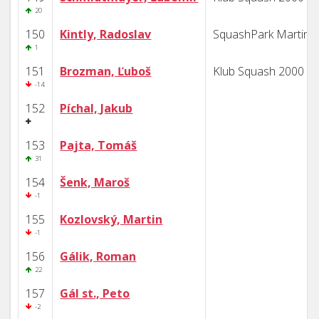
20
150
Kintly, Radoslav
SquashPark Martin
1
151
Brozman, Ľuboš
Klub Squash 2000 B
-14
152
Píchal, Jakub
153
Pajta, Tomáš
31
154
Šenk, Maroš
-1
155
Kozlovský, Martin
-1
156
Gálik, Roman
22
157
Gál st., Peto
-2