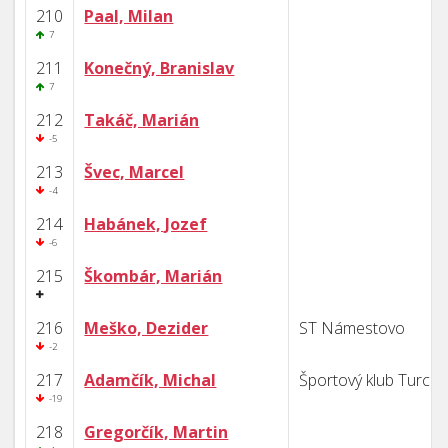
210
Paal, Milan
7
211
Konečný, Branislav
7
212
Takáč, Marián
-5
213
Švec, Marcel
-4
214
Habánek, Jozef
-6
215
Škombár, Marián
216
Meško, Dezider
ST Námestovo
-2
217
Adamčík, Michal
Športový klub Turca
-19
218
Gregorčík, Martin