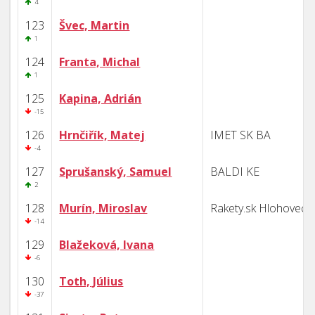
4
123
Švec, Martin
1
124
Franta, Michal
1
125
Kapina, Adrián
-15
126
Hrnčiřík, Matej
IMET SK BA
-4
127
Sprušanský, Samuel
BALDI KE
2
128
Murín, Miroslav
Rakety.sk Hlohovec
-14
129
Blažeková, Ivana
-6
130
Toth, Július
-37