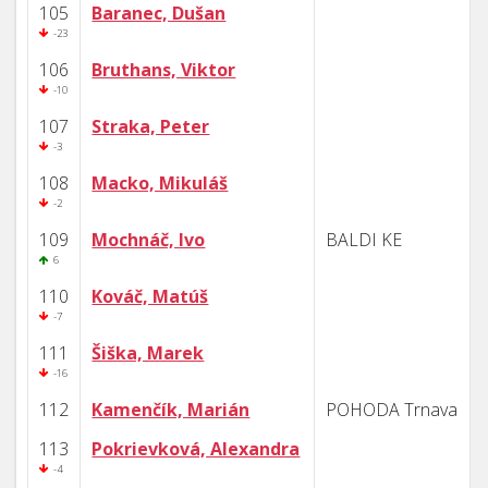
105
Baranec, Dušan
-23
106
Bruthans, Viktor
-10
107
Straka, Peter
-3
108
Macko, Mikuláš
-2
109
Mochnáč, Ivo
BALDI KE
6
110
Kováč, Matúš
-7
111
Šiška, Marek
-16
112
Kamenčík, Marián
POHODA Trnava
113
Pokrievková, Alexandra
-4