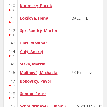
140
Kurimsky, Patrik
-5
141
Lokšová, Heňa
BALDI KE
-80
142
Sprušanský, Martin
-3
143
Chrt, Vladimír
144
Čulý, Andrej
-2
145
Siska, Martin
146
Malinová, Michaela
ŠK Pionierska
147
Bobovský, Pavol
-14
148
Seman, Peter
-27
149
Schmidtmayer, Ľubomír
Klub Squash 2000 B