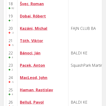
18
Švec, Roman
82
19
Dobai, Róbert
1
20
Kazáni, Michal
FAJN CLUB BA
-3
21
Tóth, Viktor
-5
22
Bánoci, Ján
BALDI KE
4
23
Pacek, Anton
SquashPark Martin
2
24
MacLeod, John
-5
25
Haman, Rastislav
4
26
Belluš, Pavol
BALDI KE