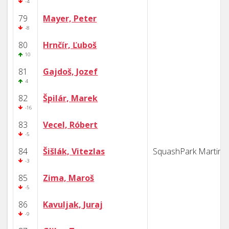
-4
79
Mayer, Peter
-8
80
Hrnčír, Ľuboš
10
81
Gajdoš, Jozef
4
82
Špilár, Marek
-16
83
Vecel, Róbert
-5
84
Šišlák, Vitezlas
SquashPark Martin
-3
85
Zima, Maroš
-5
86
Kavuljak, Juraj
-9