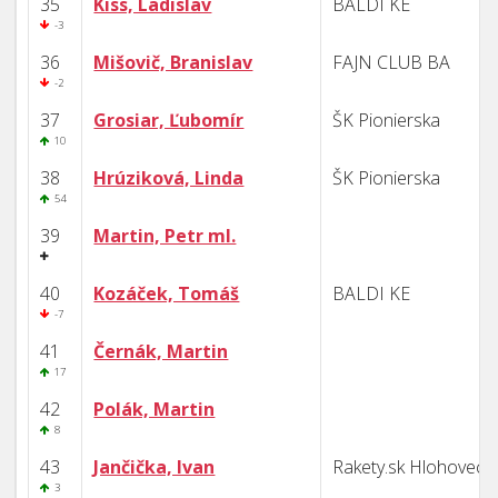
35
Kiss, Ladislav
BALDI KE
-3
36
Mišovič, Branislav
FAJN CLUB BA
-2
37
Grosiar, Ľubomír
ŠK Pionierska
10
38
Hrúziková, Linda
ŠK Pionierska
54
39
Martin, Petr ml.
40
Kozáček, Tomáš
BALDI KE
-7
41
Černák, Martin
17
42
Polák, Martin
8
43
Jančička, Ivan
Rakety.sk Hlohovec
3