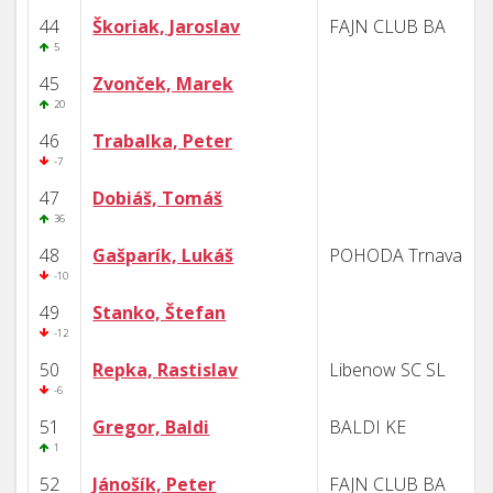
44
Škoriak, Jaroslav
FAJN CLUB BA
5
45
Zvonček, Marek
20
46
Trabalka, Peter
-7
47
Dobiáš, Tomáš
36
48
Gašparík, Lukáš
POHODA Trnava
-10
49
Stanko, Štefan
-12
50
Repka, Rastislav
Libenow SC SL
-6
51
Gregor, Baldi
BALDI KE
1
52
Jánošík, Peter
FAJN CLUB BA