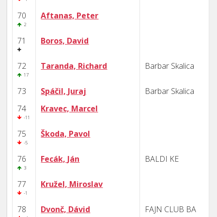
70
Aftanas, Peter
2
71
Boros, David
72
Taranda, Richard
Barbar Skalica
17
73
Spáčil, Juraj
Barbar Skalica
74
Kravec, Marcel
-11
75
Škoda, Pavol
-5
76
Fecák, Ján
BALDI KE
3
77
Kružel, Miroslav
-1
78
Dvonč, Dávid
FAJN CLUB BA