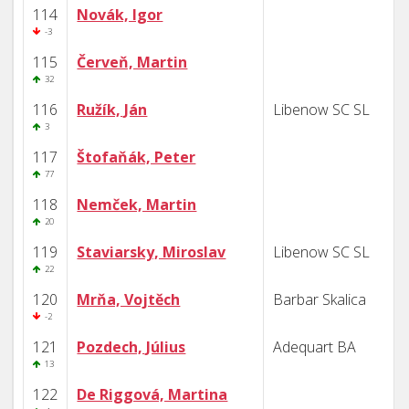
114
Novák, Igor
-3
115
Červeň, Martin
32
116
Ružík, Ján
Libenow SC SL
3
117
Štofaňák, Peter
77
118
Nemček, Martin
20
119
Staviarsky, Miroslav
Libenow SC SL
22
120
Mrňa, Vojtěch
Barbar Skalica
-2
121
Pozdech, Július
Adequart BA
13
122
De Riggová, Martina