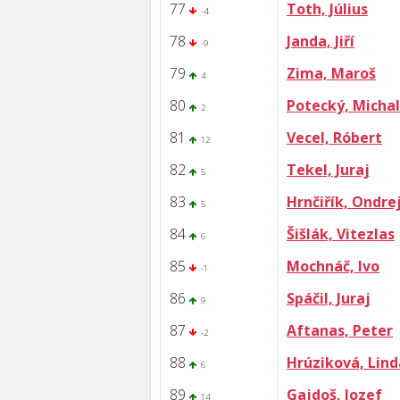
77
Toth, Július
-4
78
Janda, Jiří
-9
79
Zima, Maroš
4
80
Potecký, Michal
2
81
Vecel, Róbert
12
82
Tekel, Juraj
5
83
Hrnčiřík, Ondre
5
84
Šišlák, Vitezlas
6
85
Mochnáč, Ivo
-1
86
Spáčil, Juraj
9
87
Aftanas, Peter
-2
88
Hrúziková, Lind
6
89
Gajdoš, Jozef
14