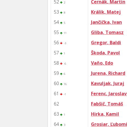
52
Černák, Martin
2
53
Králik, Matej
8
54
Jančička, Ivan
5
55
Gliba, Tomasz
11
56
Gregor, Baldi
-3
57
Škoda, Pavol
1
58
Vaňo, Edo
-6
59
Jurena, Richard
6
60
Kavuljak, Juraj
16
61
Ferenc, Jaroslav
-1
62
Fabšič, Tomáš
63
Hirka, Kamil
1
64
Grosiar, Ľubomí
3