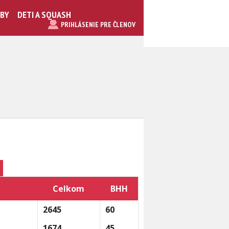
UBY
DETI A SQUASH
PRIHLÁSENIE PRE ČLENOV
Celkom
BHH
2645
60
1674
45