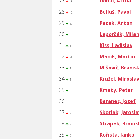
27
Dobai, Attila
-8
28
Belluš, Pavol
-2
29
Pacek, Anton
4
30
Laporčák, Mila
9
31
Kiss, Ladislav
1
32
Manik, Martin
-1
33
Mišovič, Branis
1
34
Kružel, Mirosla
1
35
Kmety, Peter
6
36
Baranec, Jozef
37
Škoriak, Jarosla
-8
38
Strapek, Branis
2
39
Kořista, Janko
7