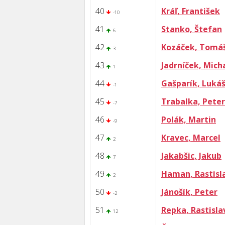
40
Kráľ, František
-10
41
Stanko, Štefan
6
42
Kozáček, Tomá
3
43
Jadrníček, Mich
1
44
Gašparík, Luká
-1
45
Trabalka, Peter
-7
46
Polák, Martin
-9
47
Kravec, Marcel
2
48
Jakabšic, Jakub
7
49
Haman, Rastisl
2
50
Jánošík, Peter
-2
51
Repka, Rastisla
12