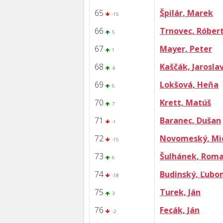
65
Špilár, Marek
-15
66
Trnovec, Róber
5
67
Mayer, Peter
1
68
Kaščák, Jarosla
4
69
Lokšová, Heňa
6
70
Krett, Matúš
7
71
Baranec, Dušan
-1
72
Novomeský, Mi
-15
73
Šulhánek, Rom
6
74
Budinský, Ľubo
-18
75
Turek, Ján
3
76
Fecák, Ján
-2