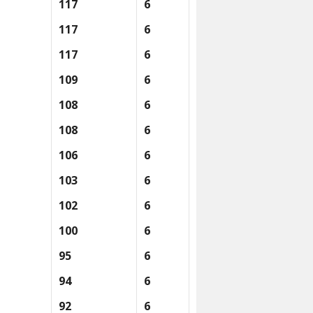
117
6
117
6
117
6
109
6
108
6
108
6
106
6
103
6
102
6
100
6
95
6
94
6
92
6