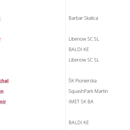
t
Barbar Skalica
v
Libenow SC SL
BALDI KE
Libenow SC SL
chal
ŠK Pionierska
an
SquashPark Martin
mír
IMET SK BA
BALDI KE