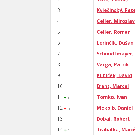
3
Kviečinský, Pet
4
Celler, Miroslav
5
Celler, Roman
6
Lorinčík, Dušan
7
Schmidtmayer, 
8
Varga, Patrik
9
Kubiček, Dávid
10
Erent, Marcel
11
Tomko, Ivan
1
12
Mekbib, Daniel
-1
13
Dobai, Róbert
14
Trabalka, Maro
3