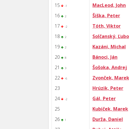
15
MacLeod, John
-1
16
Šiška, Peter
2
17
Tóth, Viktor
-2
18
Solčanský, Ľub
2
19
Kazáni, Michal
2
20
Bánoci, Ján
8
21
Šošoka, Andrej
3
22
Zvonček, Mare
-6
23
Hrúzik, Peter
24
Gál, Peter
-2
25
Kubiček, Marek
26
Durža, Daniel
1