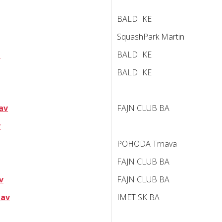
BALDI KE
SquashPark Martin
n
BALDI KE
BALDI KE
lav
FAJN CLUB BA
v
POHODA Trnava
FAJN CLUB BA
v
FAJN CLUB BA
lav
IMET SK BA