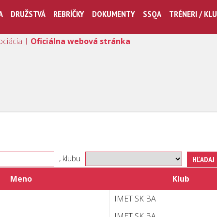
A
DRUŽSTVÁ
REBRÍČKY
DOKUMENTY
SSQA
TRÉNERI / KL
ociácia |
Oficiálna webová stránka
, klubu
Meno
Klub
IMET SK BA
IMET SK BA