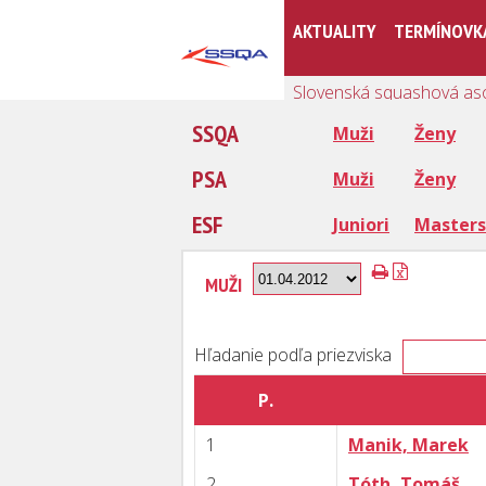
AKTUALITY
TERMÍNOVK
Slovenská squashová as
SSQA
Muži
Ženy
PSA
Muži
Ženy
ESF
Juniori
Masters
MUŽI
Hľadanie podľa priezviska
P.
1
Manik, Marek
2
Tóth, Tomáš