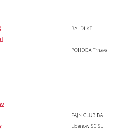
š
BALDI KE
al
š
POHODA Trnava
av
FAJN CLUB BA
v
Libenow SC SL