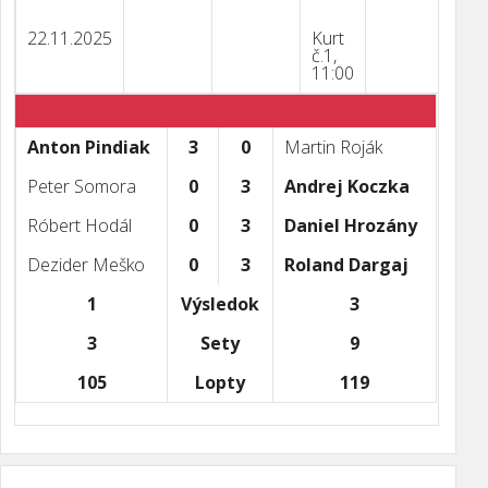
22.11.2025
Kurt
č.1,
11:00
Anton Pindiak
3
0
Martin Roják
Peter Somora
0
3
Andrej Koczka
Róbert Hodál
0
3
Daniel Hrozány
Dezider Meško
0
3
Roland Dargaj
1
Výsledok
3
3
Sety
9
105
Lopty
119